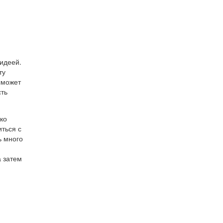
 идеей.
ту
сможет
сть
ко
иться с
ь много
а затем