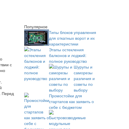
Популярное
Типы блоков управления
для откатных ворот и их
характеристики
Этапы остекления
балконов и лоджий:
то
полное руководство
твии с
Шурупы и
оно
саморезы
различия и
.
советы по
й
выбору
. Перед
Промостойки для
стартапов как заявить о
себе с бюджетом