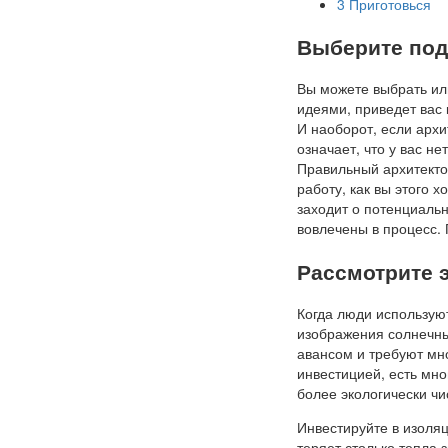
3
Приготовься
Выберите под
Вы можете выбрать ил
идеями, приведет вас 
И наоборот, если арх
означает, что у вас не
Правильный архитекто
работу, как вы этого 
заходит о потенциаль
вовлечены в процесс. 
Рассмотрите 
Когда люди используют
изображения солнечны
авансом и требуют мн
инвестицией, есть мно
более экологически чи
Инвестируйте в изоляц
теряет столько тепла 