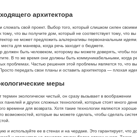
ходящего архитектора
и сломать свой проект. Выбор того, который слишком силен своими
к тому, что вы получите дом, который не соответствует тому, что вы
итектор не может предложить альтернативы первоначальным идеям,
т места для маневра, когда речь заходит о бюджете.
р должен быть человеком, которому вы можете доверять, чтобы по
хотите. В то же время они должны быть коммуникабельными, когда р
ных проблемах. Частью решения этой проблемы является то, что в
Просто передать свои планы и оставить архитектора — плохая иде
экологические меры
 термин экологически чистый, он сразу вызывает в воображении
х панелей и других сложных технологий, которые стоят много дене
ого времени для возврата. Хотя такие технологии являются хороше
го возможностей, которые вы можете сделать, чтобы сделать систе
стой.
ию и используйте ее в стенах и на чердаке. Это гарантирует, что д
зимой и сравнительно дешевле других более сложных мер. Также