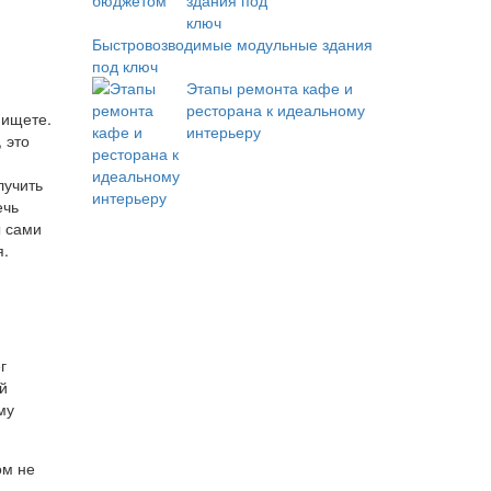
Быстровозводимые модульные здания
под ключ
Этапы ремонта кафе и
ресторана к идеальному
 ищете.
интерьеру
 это
лучить
ечь
ы сами
я.
г
й
му
ом не