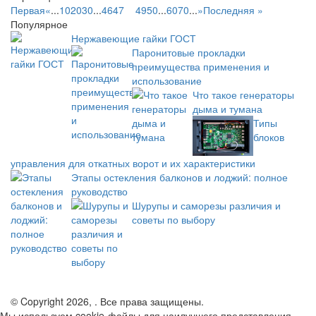
Первая
«
...
10
20
30
...
46
47
48
49
50
...
60
70
...
»
Последняя »
Популярное
Нержавеющие гайки ГОСТ
Паронитовые прокладки
преимущества применения и
использование
Что такое генераторы
дыма и тумана
Типы
блоков
управления для откатных ворот и их характеристики
Этапы остекления балконов и лоджий: полное
руководство
Шурупы и саморезы различия и
советы по выбору
© Copyright 2026, . Все права защищены.
Мы используем cookie-файлы для наилучшего представления