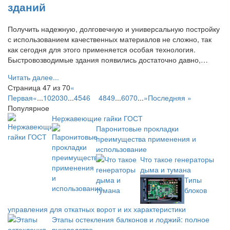
зданий
Получить надежную, долговечную и универсальную постройку
с использованием качественных материалов не сложно, так
как сегодня для этого применяется особая технология.
Быстровозводимые здания появились достаточно давно,…
Читать далее...
Страница 47 из 70
«
Первая
«
...
10
20
30
...
45
46
47
48
49
...
60
70
...
»
Последняя »
Популярное
Нержавеющие гайки ГОСТ
Паронитовые прокладки
преимущества применения и
использование
Что такое генераторы
дыма и тумана
Типы
блоков
управления для откатных ворот и их характеристики
Этапы остекления балконов и лоджий: полное
руководство