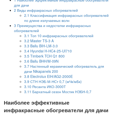
для дачи
2
Виды инфракрасных обогревателей
2.1
Классификация инфракрасных обогревателей
по длине излучаемых волн
3
Преимущества и недостатки инфракрасных
обогревателей
3.1
Топ 10 инфракрасных обогревателей
3.2
Master TS-3 A
3.3
Ballu BIH-LM-3.0
3.4
Hyundai H-HC4-25-UI710
3.5
Timberk TCH Q1 800
3.6
Ballu BHH/M-09N
3.7
Настенный керамический обогреватель для
дачи Nikapanels 200
3.8
Electrolux EIH/AG2-2000E
3.9
СТН НЭБ-М-НСт 0,7 (мЧк/мБк)
3.10
Ресанта ИКО-3000Т
3.11
Бархатный сезон Мостик НЭБН-0,7
Наиболее эффективные
инфракрасные обогреватели для дачи