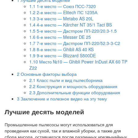
1.1
1-е место — Союз ПСС-7320
1.2
2-е место — Elitech ПС 1235А
1.3
3-е место — Metabo AS 20L
1.4
4-е место — Kärcher NT 35/1 Tact BS
1.5
5-е место — Дастпром ПП-220/20.3-1.5
1.6
6-е место — Messer DE 25
1.7
7-е место — Дастпром ПП-220/52.3-3-С2
1.8
8-е место — Ghibli AS 40 KS
1.9
9-е место — Blizzard S500DE
1.10
Место №10 — Ghibli Power InDust AX 60 TP
Z22
2
Основные факторы выбора
2.1
Класс пыли и вид пылесборника
2.2
Конструкция и мощность оборудования
2.3
Дополнительные функции оборудования
3
Заключение и полезное видео на эту тему
Лучшие десять моделей
Промышленные пылесосы могут использоваться для
проведения как сухой, так и влажной уборки, а также для
сбора мусора, оставшегося после различных чрезвычайных