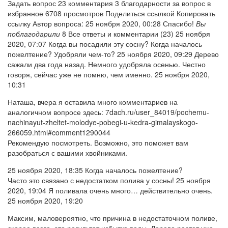
Задать вопрос 23 комментария 3 благодарности за вопрос в
избранное 6708 просмотров Поделиться ссылкой Копировать
ссылку Автор вопроса: 25 ноября 2020, 00:28 Спасибо!
Вы
поблагодарили
8 Все ответы и комментарии (23) 25 ноября
2020, 07:07 Когда вы посадили эту сосну? Когда началось
пожелтение? Удобряли чем-то? 25 ноября 2020, 09:29 Дерево
сажали два года назад. Немного удобряла осенью. Честно
говоря, сейчас уже не помню, чем именно. 25 ноября 2020,
10:31
Наташа, вчера я оставила много комментариев на
аналогичном вопросе здесь: 7dach.ru/user_84019/pochemu-
nachinayut-zheltet-molodye-pobegi-u-kedra-gimalayskogo-
266059.html#comment1290044
Рекомендую посмотреть. Возможно, это поможет вам
разобраться с вашими хвойниками.
25 ноября 2020, 18:35 Когда началось пожелтение?
Часто это связано с недостатком полива у сосны! 25 ноября
2020, 19:04 Я поливала очень много… действительно очень.
25 ноября 2020, 19:20
Максим, маловероятно, что причина в недостаточном поливе,
скорее всего, это результат избытка воды. Дерево растет уже