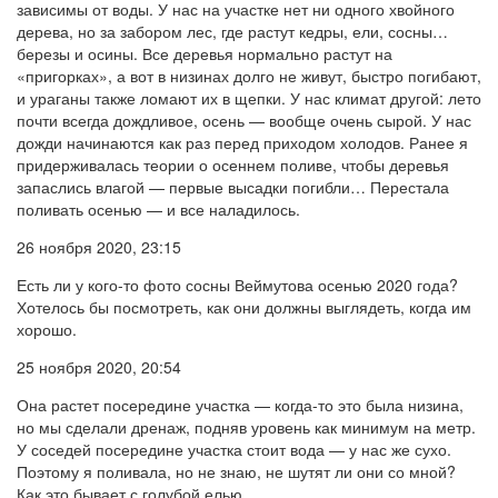
зависимы от воды. У нас на участке нет ни одного хвойного
дерева, но за забором лес, где растут кедры, ели, сосны…
березы и осины. Все деревья нормально растут на
«пригорках», а вот в низинах долго не живут, быстро погибают,
и ураганы также ломают их в щепки. У нас климат другой: лето
почти всегда дождливое, осень — вообще очень сырой. У нас
дожди начинаются как раз перед приходом холодов. Ранее я
придерживалась теории о осеннем поливе, чтобы деревья
запаслись влагой — первые высадки погибли… Перестала
поливать осенью — и все наладилось.
26 ноября 2020, 23:15
Есть ли у кого-то фото сосны Веймутова осенью 2020 года?
Хотелось бы посмотреть, как они должны выглядеть, когда им
хорошо.
25 ноября 2020, 20:54
Она растет посередине участка — когда-то это была низина,
но мы сделали дренаж, подняв уровень как минимум на метр.
У соседей посередине участка стоит вода — у нас же сухо.
Поэтому я поливала, но не знаю, не шутят ли они со мной?
Как это бывает с голубой елью.