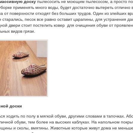
массивную доску
пылесосить не моющим пылесосом, а просто по
уборке применять много воды, будет достаточно вытереть отлично
тна от поверхности отходят без больших трудов. Один из злейших вр
не старались, песок все равно оставит царапины, для устранения д
ной двери стоит постелить ковер для очищения обуви от проявле
льных видов грязи.
вной доски
я ходить по полу в мягкой обуви, другими словами в тапочках. А
личной обуви, тем более на высоких каблуках. На напольном покр
ещины и сколы, вмятины. Животные которые живут дома не меньш