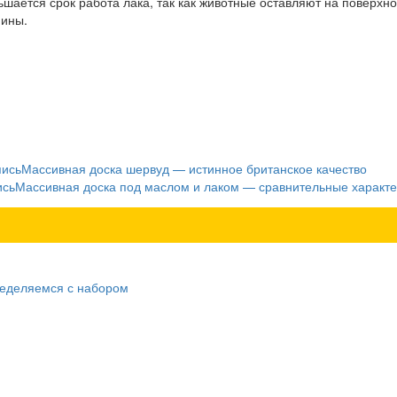
шается срок работа лака, так как животные оставляют на поверхно
пины.
пись
Массивная доска шервуд — истинное британское качество
ись
Массивная доска под маслом и лаком — сравнительные характе
ределяемся с набором