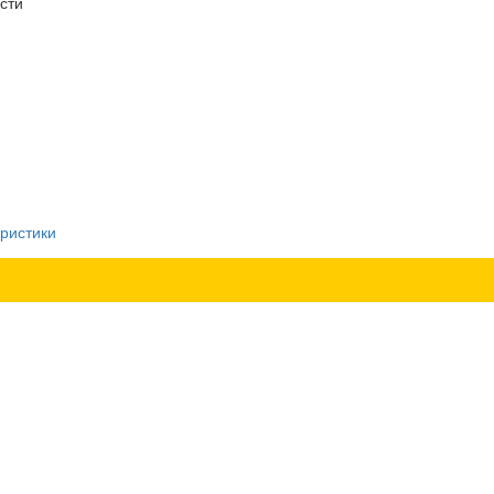
сти
ристики