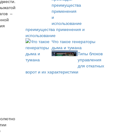
дмести.
 выжатой
агов –
анной
ния
преимущества применения и
использование
Что такое генераторы
дыма и тумана
Типы блоков
управления
для откатных
ворот и их характеристики
бсолютно
ытии
е