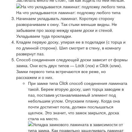
Застилать много не стоит, так как ходить по ней нельзя.
На что укладывается ламинат: подложку любого типа
Начинаем укладывать ламинат. Короткую сторону
разворачиваем к окну. Так стыки меньше видны. Не
забываем про зазор между краем доски и стеной.
Укладываем туда прокладки.
Кладем первую доску, упирая ее в подкладки (с торца и
по длинной стороне). Шип смотрит в стену, в комнату
развернут паз.
Способ соединения следующей доски зависит от формы
замка. Они есть двух типов — Lock (лок) и Click (клик).
Замки первого типа встречаются все реже, но
расскажем и о них.
При замке типа Click способ соединения ламината
такой. Берем вторую доску, шип торца заводим в
паз, поставив устанавливаемый элемент под
небольшим углом. Опускаем планку. Когда она
почти достигнет пола, должен послышаться
щелчок. Это значит, что замок закрылся, доска
стала на место.