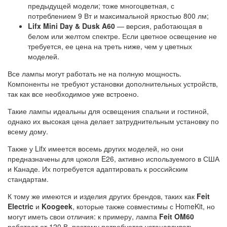
предыдущей модели; тоже многоцветная, с
потреблением 9 Вт и максимальной яркостью 800 лм;
Lifx Mini Day & Dusk A60
— версия, работающая в
белом или желтом спектре. Если цветное освещение не
требуется, ее цена на треть ниже, чем у цветных
моделей.
Все лампы могут работать не на полную мощность.
Компоненты не требуют установки дополнительных устройств,
так как все необходимое уже встроено.
Такие лампы идеальны для освещения спальни и гостиной,
однако их высокая цена делает затруднительным установку по
всему дому.
Также у Lifx имеется восемь других моделей, но они
предназначены для цоколя E26, активно используемого в США
и Канаде. Их потребуется адаптировать к российским
стандартам.
К тому же имеются и изделия других брендов, таких как
Feit
Electric
и
Koogeek
, которые также совместимы с HomeKit, но
могут иметь свои отличия: к примеру, лампа
Feit OM60
работает от 120 В, поэтому потребуется устанавливать