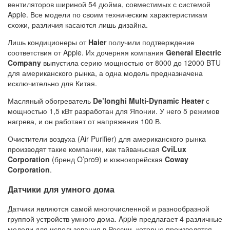
вентиляторов шириной 54 дюйма, совместимых с системой
Apple. Все модели по своим техническим характеристикам
схожи, различия касаются лишь дизайна.
Лишь кондиционеры от
Haier
получили подтверждение
соответствия от Apple. Их дочерняя компания
General Electric
Company
выпустила серию мощностью от 8000 до 12000 BTU
для американского рынка, а одна модель предназначена
исключительно для Китая.
Масляный обогреватель
De’longhi Multi-Dynamic Heater
с
мощностью 1,5 кВт разработан для Японии. У него 5 режимов
нагрева, и он работает от напряжения 100 В.
Очистители воздуха (Air Purifier) для американского рынка
производят такие компании, как тайваньская
CviLux
Corporation
(бренд O’pro9) и южнокорейская
Coway
Corporation
.
Датчики для умного дома
Датчики являются самой многочисленной и разнообразной
группой устройств умного дома. Apple предлагает 4 различные
модели для использования в России, которые производятся