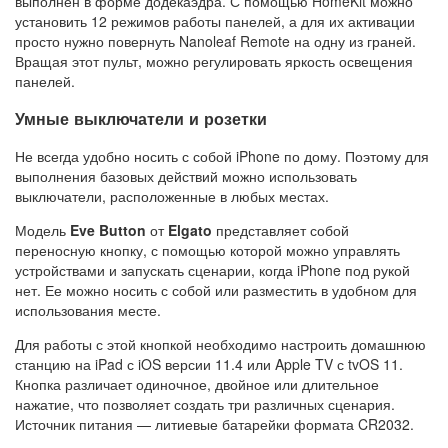
выполнен в форме додекаэдра. С помощью HomeKit можно
установить 12 режимов работы панелей, а для их активации
просто нужно повернуть Nanoleaf Remote на одну из граней.
Вращая этот пульт, можно регулировать яркость освещения
панелей.
Умные выключатели и розетки
Не всегда удобно носить с собой iPhone по дому. Поэтому для
выполнения базовых действий можно использовать
выключатели, расположенные в любых местах.
Модель
Eve Button
от
Elgato
представляет собой
переносную кнопку, с помощью которой можно управлять
устройствами и запускать сценарии, когда iPhone под рукой
нет. Ее можно носить с собой или разместить в удобном для
использования месте.
Для работы с этой кнопкой необходимо настроить домашнюю
станцию на iPad с iOS версии 11.4 или Apple TV с tvOS 11.
Кнопка различает одиночное, двойное или длительное
нажатие, что позволяет создать три различных сценария.
Источник питания — литиевые батарейки формата CR2032.