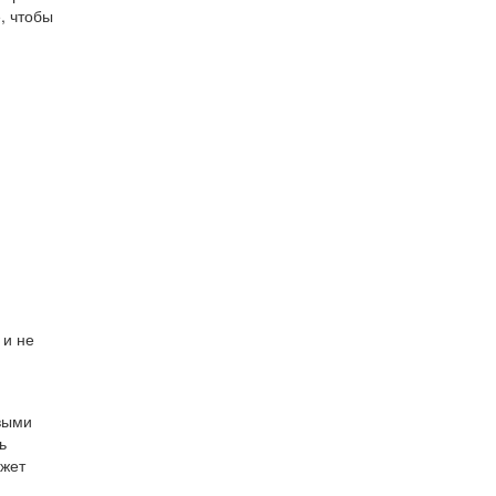
, чтобы
 и не
выми
ь
ожет