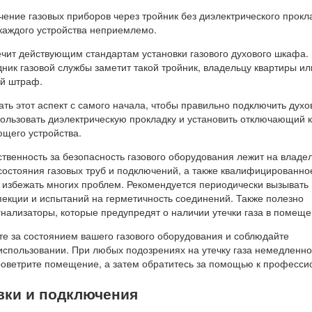
ение газовых приборов через тройник без диэлектрического прокл
 каждого устройства неприемлемо.
ечит действующим стандартам установки газового духового шкафа. 
ник газовой службы заметит такой тройник, владельцу квартиры и
ый штраф.
ть этот аспект с самого начала, чтобы правильно подключить духов
ользовать диэлектрическую прокладку и установить отключающий 
ющего устройства.
тственность за безопасность газового оборудования лежит на владе
состояния газовых труб и подключений, а также квалифицированно
 избежать многих проблем. Рекомендуется периодически вызывать
пекции и испытаний на герметичность соединений. Также полезно
гнализаторы, которые предупредят о наличии утечки газа в помеще
те за состоянием вашего газового оборудования и соблюдайте
 использовании. При любых подозрениях на утечку газа немедленно
роветрите помещение, а затем обратитесь за помощью к професси
вки и подключения