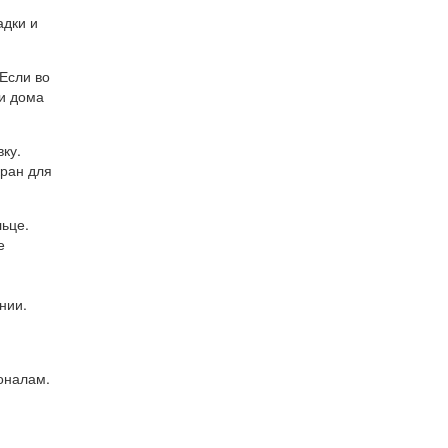
адки и
Если во
ли дома
ку.
кран для
льце.
е
нии.
оналам.