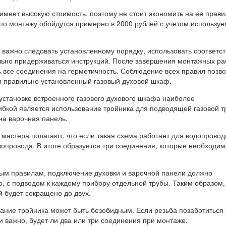
имеет высокую стоимость, поэтому не стоит экономить на ее прав
по монтажу обойдутся примерно в 2000 рублей с учетом использу
 важно следовать установленному порядку, использовать соответ
ьно придерживаться инструкций. После завершения монтажных ра
 все соединения на герметичность. Соблюдение всех правил позво
и правильно установленный газовый духовой шкаф.
установке встроенного газового духового шкафа наиболее
бкой является использование тройника для подводящей газовой тр
на варочная панель.
мастера полагают, что если такая схема работает для водопровода
зопровода. В итоге образуется три соединения, которые необходим
ым правилам, подключение духовки и варочной панели должно
о, с подводом к каждому прибору отдельной трубы. Таким образом,
й будет сокращено до двух.
вание тройника может быть безобидным. Если резьба позаботиться 
 и важно, будет ли два или три соединения при монтаже.