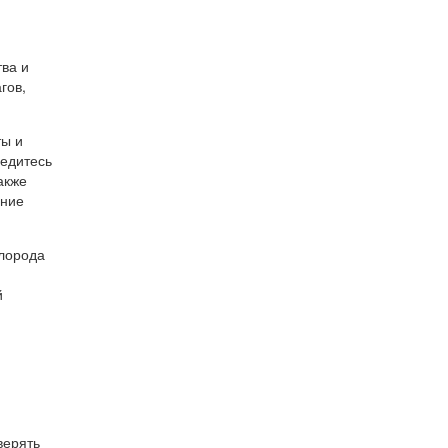
тва и
гов,
ты и
бедитесь
акже
ение
слорода
й
верять