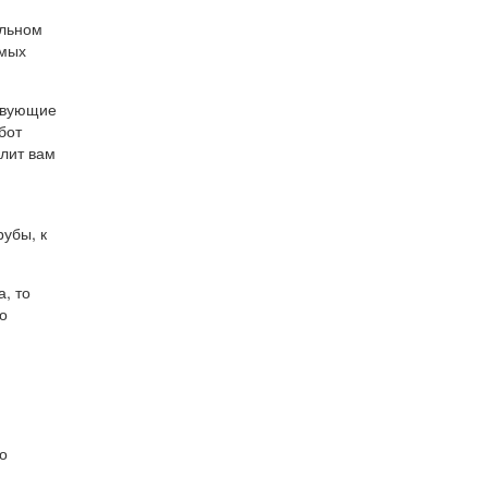
ильном
емых
ствующие
бот
лит вам
убы, к
, то
о
о