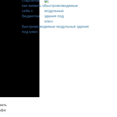
Быстровозводимые модульные здания
под ключ
вать
кафа