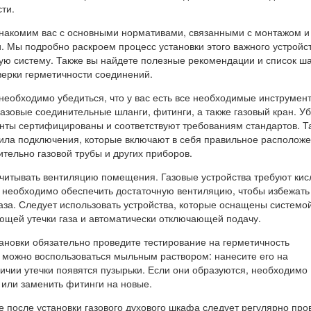
ти.
знакомим вас с основными нормативами, связанными с монтажом и
. Мы подробно раскроем процесс установки этого важного устройс
вую систему. Также вы найдете полезные рекомендации и список ша
ерки герметичности соединений.
необходимо убедиться, что у вас есть все необходимые инструмен
газовые соединительные шланги, фитинги, а также газовый кран. У
ненты сертифицированы и соответствуют требованиям стандартов. Т
ила подключения, которые включают в себя правильное располож
тельно газовой трубы и других приборов.
учитывать вентиляцию помещения. Газовые устройства требуют ки
у необходимо обеспечить достаточную вентиляцию, чтобы избежать
аза. Следует использовать устройства, которые оснащены системо
ющей утечки газа и автоматически отключающей подачу.
ановки обязательно проведите тестирование на герметичность
о можно воспользоваться мыльным раствором: нанесите его на
ичии утечки появятся пузырьки. Если они образуются, необходимо
 или заменить фитинги на новые.
е после установки газового духового шкафа следует регулярно про