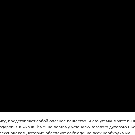
ыту, представляет собой опасное вещество, и его утечка может выз
здоровья и жизни. Именно поэтому установку газового духового ш
фессионалам, которые обеспечат соблюдение всех необходимых