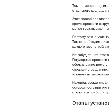
Тем не менее, подключ
отдельного крана для
Этот способ противор
время проверки сотруд
может грозить законн
Поэтому важно учитыва
Также необходимо исп
каждого газопотребля
Не забудьте, что отве
Регулярные проверки 
обслуживание помогут
специалистов для инс
установить газовые си
Наконец, всегда следи
осторожность при его
отключите прибор и п
Этапы устано