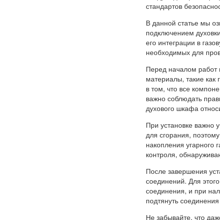
стандартов безопаснос
В данной статье мы о
подключением духовки
его интеграции в газо
необходимых для пров
Перед началом работ 
материалы, такие как 
в том, что все компо
важно соблюдать прав
духового шкафа относи
При установке важно 
для сгорания, поэтом
накопления угарного г
контроля, обнаружива
После завершения уст
соединений. Для этог
соединения, и при нал
подтянуть соединения
Не забывайте, что даж