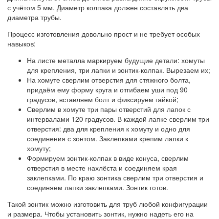
с учётом 5 мм. Диаметр колпака должен составлять два
диаметра трубы.
Процесс изготовления довольно прост и не требует особых
навыков:
На листе металла маркируем будущие детали: хомуты
для крепления, три лапки и зонтик-колпак. Вырезаем их;
На хомуте сверлим отверстия для стяжного болта,
придаём ему форму круга и отгибаем уши под 90
градусов, вставляем болт и фиксируем гайкой;
Сверлим в хомуте три пары отверстий для лапок с
интервалами 120 градусов. В каждой лапке сверлим три
отверстия: два для крепления к хомуту и одно для
соединения с зонтом. Заклепками крепим лапки к
хомуту;
Формируем зонтик-колпак в виде конуса, сверлим
отверстия в месте нахлёста и соединяем края
заклепками. По краю зонтика сверлим три отверстия и
соединяем лапки заклепками. Зонтик готов.
Такой зонтик можно изготовить для труб любой конфигурации
и размера. Чтобы установить зонтик, нужно надеть его на