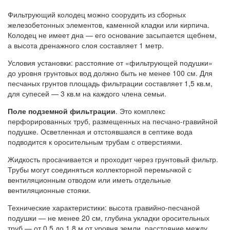
Фильтрующий колодец можно соорудить из сборных
железобетонных элементов, каменной кладки или кирпича.
Колодец не имеет дна — его основание засыпается щебнем,
а высота дренажного слоя составляет 1 метр.
Условия установки: расстояние от «фильтрующей подушки»
до уровня грунтовых вод должно быть не менее 100 см. Для
песчаных грунтов площадь фильтрации составляет 1,5 кв.м,
для супесей — 3 кв.м на каждого члена семьи.
Поле подземной фильтрации
. Это комплекс
перфорированных труб, размещенных на песчано-гравийной
подушке. Осветленная и отстоявшаяся в септике вода
подводится к оросительным трубам с отверстиями.
Жидкость просачивается и проходит через грунтовый фильтр.
Трубы могут соединяться коллекторной перемычкой с
вентиляционным отводом или иметь отдельные
вентиляционные стояки.
Технические характеристики: высота гравийно-песчаной
подушки — не менее 20 см, глубина укладки оросительных
труб — от 0,5 до 1,8 м от уровня земли, расстояние между