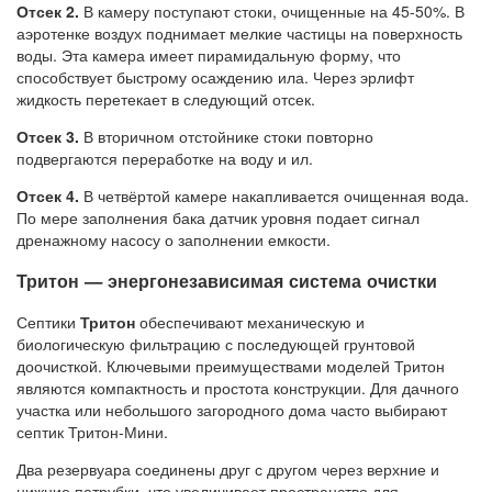
Отсек 2.
В камеру поступают стоки, очищенные на 45-50%. В
аэротенке воздух поднимает мелкие частицы на поверхность
воды. Эта камера имеет пирамидальную форму, что
способствует быстрому осаждению ила. Через эрлифт
жидкость перетекает в следующий отсек.
Отсек 3.
В вторичном отстойнике стоки повторно
подвергаются переработке на воду и ил.
Отсек 4.
В четвёртой камере накапливается очищенная вода.
По мере заполнения бака датчик уровня подает сигнал
дренажному насосу о заполнении емкости.
Тритон — энергонезависимая система очистки
Септики
Тритон
обеспечивают механическую и
биологическую фильтрацию с последующей грунтовой
доочисткой. Ключевыми преимуществами моделей Тритон
являются компактность и простота конструкции. Для дачного
участка или небольшого загородного дома часто выбирают
септик Тритон-Мини.
Два резервуара соединены друг с другом через верхние и
нижние патрубки, что увеличивает пространство для