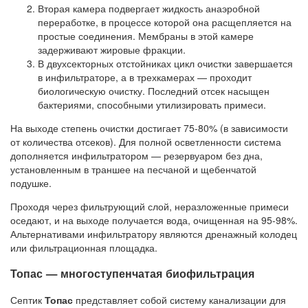
Вторая камера подвергает жидкость анаэробной
переработке, в процессе которой она расщепляется на
простые соединения. Мембраны в этой камере
задерживают жировые фракции.
В двухсекторных отстойниках цикл очистки завершается
в инфильтраторе, а в трехкамерах — проходит
биологическую очистку. Последний отсек насыщен
бактериями, способными утилизировать примеси.
На выходе степень очистки достигает 75-80% (в зависимости
от количества отсеков). Для полной осветленности система
дополняется инфильтратором — резервуаром без дна,
установленным в траншее на песчаной и щебенчатой
подушке.
Проходя через фильтрующий слой, неразложенные примеси
оседают, и на выходе получается вода, очищенная на 95-98%.
Альтернативами инфильтратору являются дренажный колодец
или фильтрационная площадка.
Топас — многоступенчатая биофильтрация
Септик
Топас
представляет собой систему канализации для