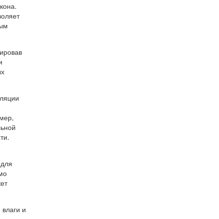
кона.
воляет
ным
зировав
и
ых
оляции
мер,
льной
ти.
 для
мо
жет
 влаги и