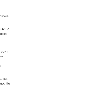
лконе
рых не
также
т
троит
сли
е
елки,
пло. Не