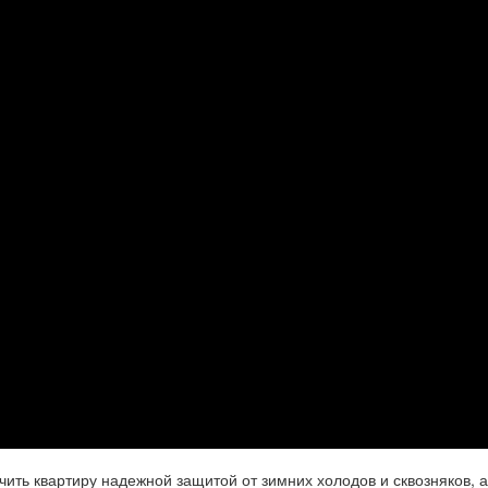
чить квартиру надежной защитой от зимних холодов и сквозняков, а