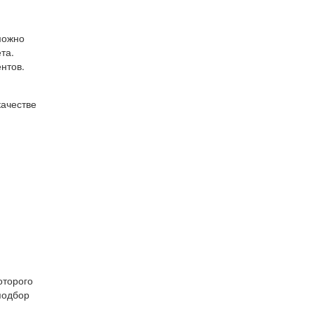
можно
та.
нтов.
качестве
оторого
подбор