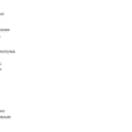
ых
пании
,
потолка
,
и
ьно
овным