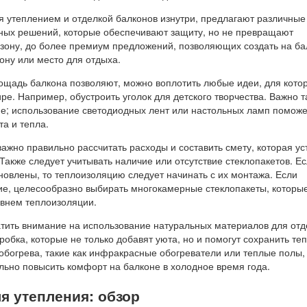
утеплением и отделкой балконов изнутри, предлагают различные
тных решений, которые обеспечивают защиту, но не превращают
 зону, до более премиум предложений, позволяющих создать на ба
ону или место для отдыха.
лощадь балкона позволяют, можно воплотить любые идеи, для кото
ире. Например, обустроить уголок для детского творчества. Важно 
е; использование светодиодных лент или настольных ламп поможе
а и тепла.
ажно правильно рассчитать расходы и составить смету, которая ус
Также следует учитывать наличие или отсутствие стеклопакетов. Е
новлены, то теплоизоляцию следует начинать с их монтажа. Если
ие, целесообразно выбирать многокамерные стеклопакеты, которы
внем теплоизоляции.
атить внимание на использование натуральных материалов для отд
пробка, которые не только добавят уюта, но и помогут сохранить те
обогрева, такие как инфракрасные обогреватели или теплые полы,
льно повысить комфорт на балконе в холодное время года.
я утепления: обзор