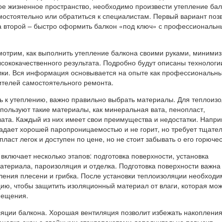
ое жизненное пространство, необходимо произвести утепление бал
мостоятельно или обратиться к специалистам. Первый вариант поз
 а второй – быстро оформить балкон «под ключ» с профессиональ
смотрим, как выполнить утепление балкона своими руками, миними
ысококачественного результата. Подробно будут описаны технологи
лки. Вся информация основывается на опыте как профессиональн
ителей самостоятельного ремонта.
ь к утеплению, важно правильно выбрать материалы. Для теплоиз
пользуют такие материалы, как минеральная вата, пенопласт,
вата. Каждый из них имеет свои преимущества и недостатки. Напри
адает хорошей паропроницаемостью и не горит, но требует тщате
пласт легок и доступен по цене, но не стоит забывать о его горючес
включает несколько этапов: подготовка поверхности, установка
атериала, пароизоляция и отделка. Подготовка поверхности важна
ения плесени и грибка. После установки теплоизоляции необходи
ию, чтобы защитить изоляционный материал от влаги, которая мо
мещения.
ляции балкона. Хорошая вентиляция позволит избежать накопления
тановка окон с двойными стеклопакетами дополнительно повысит