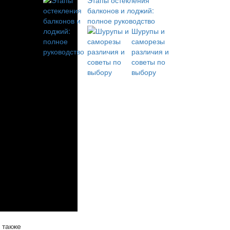
Этапы остекления
балконов и лоджий:
полное руководство
Шурупы и
саморезы
различия и
советы по
выбору
 также