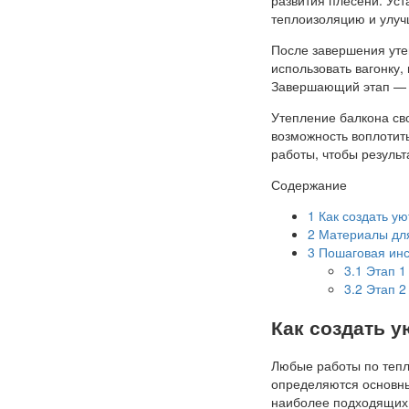
теплоизоляцию и улуч
После завершения уте
использовать вагонку,
Завершающий этап — э
Утепление балкона сво
возможность воплотить
работы, чтобы результ
Содержание
1
Как создать у
2
Материалы для
3
Пошаговая инс
3.1
Этап 1 
3.2
Этап 2 
Как создать 
Любые работы по тепл
определяются основны
наиболее подходящих 