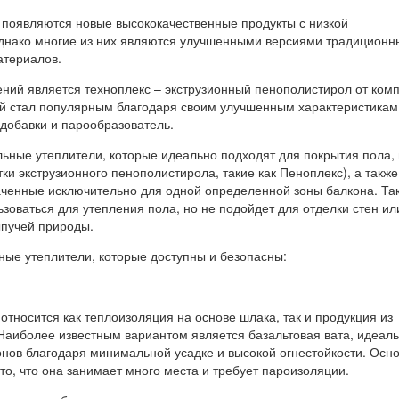
 появляются новые высококачественные продукты с низкой
днако многие из них являются улучшенными версиями традиционн
атериалов.
ний является техноплекс – экструзионный пенополистирол от ком
 стал популярным благодаря своим улучшенным характеристикам
добавки и парообразователь.
ьные утеплители, которые идеально подходят для покрытия пола, 
тки экструзионного пенополистирола, такие как Пеноплекс), а также
ченные исключительно для одной определенной зоны балкона. Так
зоваться для утепления пола, но не подойдет для отделки стен ил
ыпучей природы.
ые утеплители, которые доступны и безопасны:
тносится как теплоизоляция на основе шлака, так и продукция из
 Наиболее известным вариантом является базальтовая вата, идеал
нов благодаря минимальной усадке и высокой огнестойкости. Осн
то, что она занимает много места и требует пароизоляции.