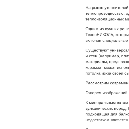
На рынке утеплителей
теплопроводностью, о
теплоизоляционных м
Одним из лучших реше
ТехноНИКОЛЬ, который
включая специальные 
Существуют универсал
и стен (например, пли
материалы, предназна
керамзит может исполь
потолка из-за своей с
Рассмотрим современн
Галерея изображений
К минеральным ватам о
вулканических пород.
подходящая для балко
недостатком является 