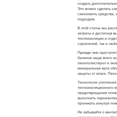
создать дополнительн
Это можно сделать са
сэкономить средства,
подходом.
В этой статье мы рас
затраты и достигнув в
теплоизоляции и отде
строителей, так и люб
Прежде чем приступит
балкона чаще всего ис
пенополистирол и эко
минеральная вата обл
защиты от влаги. Пено
Технология утепления 
теплоизоляционного м
предотвращения появл
выполнить пароизоляц
проникать изнутри по
Не забывайте о венти
развития плесени. Ус