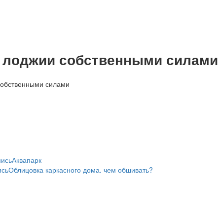
 лоджии собственными силами
пись
Аквапарк
ись
Облицовка каркасного дома. чем обшивать?