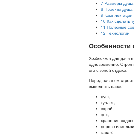
7
Размеры душа 
8
Проекты душа и
9
Комплектация (
10
Как сделать т
11
Полезные со
12
Технологии
Особенности 
Хозблоккен для дачи 
одновременно. Строят
его с зоной отдыха.
Перед началом строит
выполнять навес:
душ;
туалет;
сарай;
цех;
хранение садово
дерево измельчи
гараж;