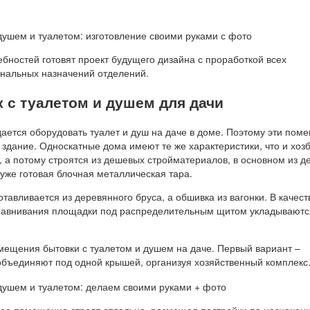
бностей готовят проект будущего дизайна с проработкой всех
нальных назначений отделений.
 с туалетом и душем для дачи
дается оборудовать туалет и душ на даче в доме. Поэтому эти пом
здание. Односкатные дома имеют те же характеристики, что и хозб
 а потому строятся из дешевых стройматериалов, в основном из д
уже готовая блочная металлическая тара.
отавливается из деревянного бруса, а обшивка из вагонки. В качест
равнивания площадки под распределительным щитом укладываютс
змещения бытовки с туалетом и душем на даче. Первый вариант –
объединяют под одной крышей, организуя хозяйственный комплекс
дое помещение строят отдельно, размещая постройки по назначен