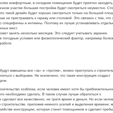
более комфортным, в соседние помещения будет приятно заходить
чном участке большая постройка будет смотреться неуместно. Ст
 что такой дизайн будет хорошо смотреться только на большой пло
ше не пристраивать к гаражу или столовой. Это связано с тем, что 
о специфичны и интимны. Поэтому их лучше устанавливать отдель
нных мест.
ожет занять несколько месяцев. Это следует учитывать заранее.
 погодные условия или физиологический фактор, например болез
работе.
к будут взвешены все «за» и «против», можно приступать к строитель
питься с выборами. Не исключено, что такая конструкция создаст
ачи.
троительство хозблока, если человек имеет хотя бы приблизительно
что необходимо сделать. В таком случае лучше обратиться к
 сделают все качественно, не тратя время и деньги. Но если чело
в строительстве, приложив немного усилий и выделения времени, 
озяйстве конструкцию, которая станет помощником и сделает преб