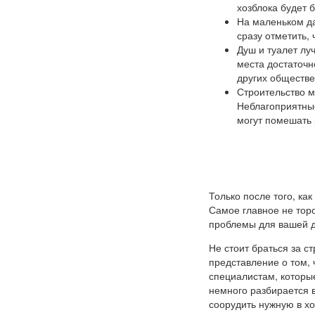
хозблока будет 
На маленьком да
сразу отметить,
Душ и туалет луч
места достаточн
других обществе
Строительство м
Неблагоприятные
могут помешать 
Только после того, ка
Самое главное не торо
проблемы для вашей д
Не стоит браться за с
представление о том, 
специалистам, которые
немного разбирается 
соорудить нужную в х