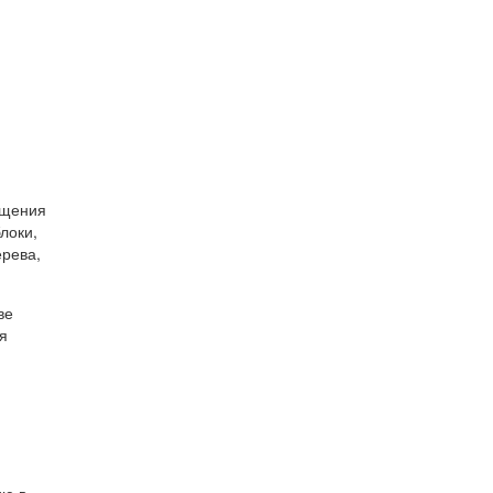
ещения
локи,
ерева,
ве
я
.
ию в