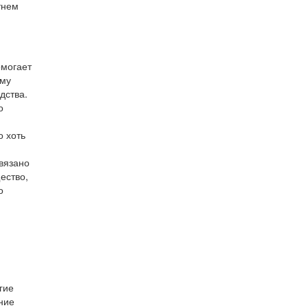
тнем
омогает
ему
дства.
о
о хоть
вязано
ество,
о
гие
ние