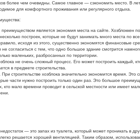
ов более чем очевидны. Самое главное — сэкономить место. В ле
ходимое для комфортного проживания или регулярного отдыха.
мущества:
преимуществом является экономия места на сайте. Хозблоккен п
 несколько построек, которые не будут занимать много места по вс
правило, исходя из этого, существенно экономятся финансовые сре
я не согласиться с тем, что одно большое здание смотрится намног
олько маленьких, разбросанных по территории.
озблока не очень сложный процесс. Его может построить каждый, кт
ется в предмете строительства.
 При строительстве хозблока значительно экономится время. Это с
торые части нужно построить только один раз. Это большое преимущ
х, кто мало времени проводит в сельской местности или имеет мал
ени.
едостаток — это запах из туалета, который может проникать в дру
 легко решается хорошей вентиляцией. Таким образом, использова