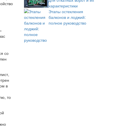
для откатных ворот и их
ройство
характеристики
Этапы остекления
балконов и лоджий:
полное руководство
-
вас
ся со
влен
лист,
отрен
ом в
лю, то
ой
жно