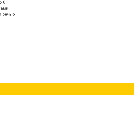
о 6
Сами
и речь о