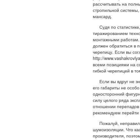
рассчитывать на полны
стропильной системы, 
мансард.
Судя по статистике
тиражированием техно
монтажными работам. 
должен обратиться в 
черепицу. Если вы сог
http://www.vashakrovlya
всеми позициями на с
гибкой черепицей в то
Если вы вдруг не з
его габариты не особо
односторонний фигурн
силу целого ряда экс
отношении перепадов т
рекомендуем перейти 
Пожалуй, неправиль
шумоизоляции. Что кас
производителя, поэто