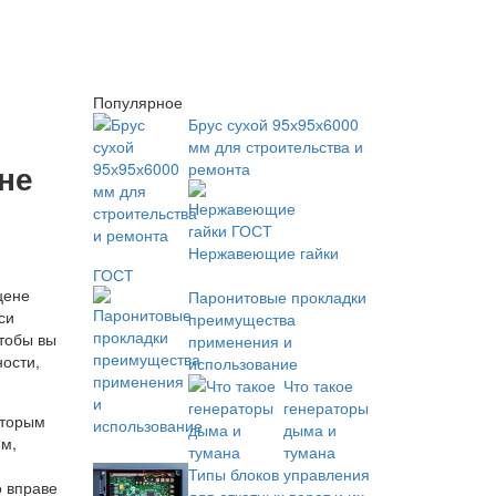
Популярное
Брус сухой 95х95х6000
мм для строительства и
не
ремонта
Нержавеющие гайки
ГОСТ
Паронитовые прокладки
си
преимущества
тобы вы
применения и
ности,
использование
Что такое
генераторы
оторым
дыма и
им,
тумана
Типы блоков управления
о вправе