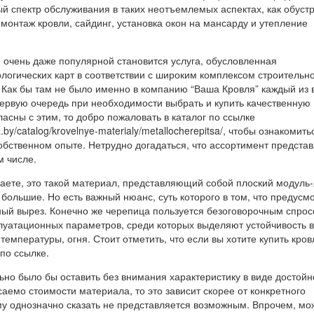
й спектр обслуживания в таких неотъемлемых аспектах, как обуст
монтаж кровли, сайдинг, установка окон на мансарду и утепление
, очень даже популярной становится услуга, обусловленная
логических карт в соответствии с широким комплексом строительно
Как бы там не было именно в компанию “Ваша Кровля” каждый из 
первую очередь при необходимости выбрать и купить качественную
ласны с этим, то добро пожаловать в каталог по ссылке
.by/catalog/krovelnye-materialy/metallocherepitsa/, чтобы ознакомить
обственном опыте. Нетрудно догадаться, что ассортимент предста
м числе.
наете, это такой материал, представляющий собой плоский модуль-
 большие. Но есть важный нюанс, суть которого в том, что предусм
ый вырез. Конечно же черепица пользуется безоговорочным спрос
плуатационных параметров, среди которых выделяют устойчивость в
емпературы, огня. Стоит отметить, что если вы хотите купить кров
по ссылке.
но было бы оставить без внимания характеристику в виде достойн
аемо стоимости материала, то это зависит скорее от конкретного
му однозначно сказать не представляется возможным. Впрочем, мо