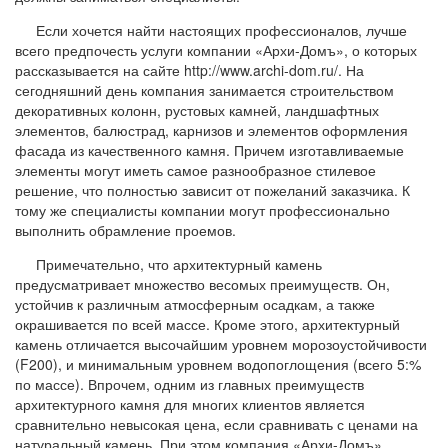
Если хочется найти настоящих профессионалов, лучше
всего предпочесть услуги компании «Архи-Домъ», о которых
рассказывается на сайте http://www.archi-dom.ru/. На
сегодняшний день компания занимается строительством
декоративных колонн, рустовых камней, ландшафтных
элементов, балюстрад, карнизов и элементов оформления
фасада из качественного камня. Причем изготавливаемые
элементы могут иметь самое разнообразное стилевое
решение, что полностью зависит от пожеланий заказчика. К
тому же специалисты компании могут профессионально
выполнить обрамление проемов.
Примечательно, что архитектурный камень
предусматривает множество весомых преимуществ. Он,
устойчив к различным атмосферным осадкам, а также
окрашивается по всей массе. Кроме этого, архитектурный
камень отличается высочайшим уровнем морозоустойчивости
(F200), и минимальным уровнем водопоглощения (всего 5:%
по массе). Впрочем, одним из главных преимуществ
архитектурного камня для многих клиентов является
сравнительно невысокая цена, если сравнивать с ценами на
натуральный камень. При этом компания «Архи-Домъ»