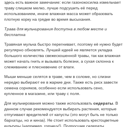
здесь есть важное замечание: если газонокосилка измельчает
траву слишком мелко, лучше подсушить её перед
использованием, иначе влажная масса может образовать
плотную корку на грядке во время высыхания.
Трава для мульчирования доступна в любом месте и
бесплатна
Травяная мульча быстро перегнивает, поэтому её нужно будет
регулярно обновлять. Лучшей идеей не является укладка
большого количества свежескошенной травы, так как влажная
может начать гнить и вызывать болезни, а сухая склонна к
слеживанию и плесневению от влаги.
Мыши меньше селятся в траве, чем в соломе, но слизни
нередко выбирают ее в жаркие дни. Также есть риск завести
семена сорняков, особенно если использовать сено,
купленное в магазине, или траву с поля.
Для мульчирования можно также использовать
сидераты
. В
данном случае рекомендуется выбирать растения, которые
отпугивают вредителей от капусты (это могут быть не только
бархатцы, но и кинза). Не стоит использовать крестоцветные
культуры (например, горчицу!). Подросшие сидераты