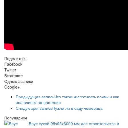
Поделиться:
Facebook
Twitter
Вконтакте
Одноклассники
Google+
Предыдущая запись
Что такое кислотность почвы и как
она влияет на растения
Следующая запись
Нужна ли в саду чемерица
Популярное
Брус сухой 95х95х6000 мм для строительства и