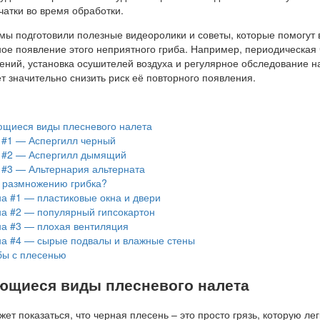
чатки во время обработки.
 мы подготовили полезные видеоролики и советы, которые помогут
ое появление этого неприятного гриба. Например, периодическая 
ний, установка осушителей воздуха и регулярное обследование н
 значительно снизить риск её повторного появления.
щиеся виды плесневого налета
 #1 — Аспергилл черный
 #2 — Аспергилл дымящий
 #3 — Альтернария альтерната
к размножению грибка?
а #1 — пластиковые окна и двери
а #2 — популярный гипсокартон
а #3 — плохая вентиляция
а #4 — сырые подвалы и влажные стены
бы с плесенью
ющиеся виды плесневого налета
жет показаться, что черная плесень – это просто грязь, которую лег