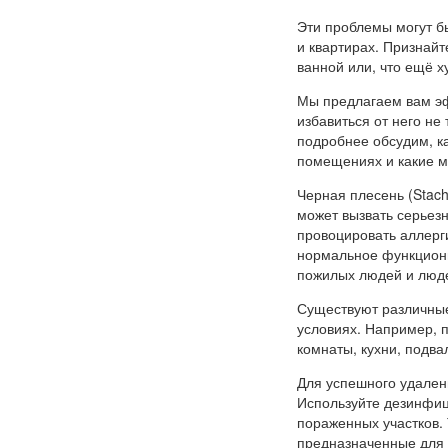
Эти проблемы могут б
и квартирах. Признайт
ванной или, что ещё х
Мы предлагаем вам э
избавиться от него не
подробнее обсудим, ка
помещениях и какие м
Черная плесень (Stach
может вызвать серьез
провоцировать аллерг
нормальное функциони
пожилых людей и люде
Существуют различные
условиях. Например, п
комнаты, кухни, подвал
Для успешного удалени
Используйте дезинфиц
пораженных участков.
предназначенные для у