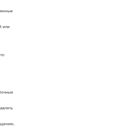
евянные
й или
это
иточные
тавлять
ещению,