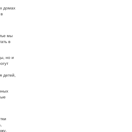
их домах
 в
атье мы
ать в
ы, но и
огут
я детей,
нных
ные
тки
,
ожу,