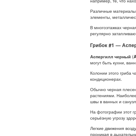
например, те, что нах
Различные материалы 
элементы, металличес
В многоэтажках черная
регулярно затапливаю
Грибок #1 — Аспе
Аспергилл черный
(
A
могут быть кухни, ван
Колонии этого гриба ч
кондиционерах.
Обычно черная плесень
растениями. Наиболее
швы в ванных и санузл
На фотографии этот гр
серьёзную угрозу здор
Легкие движения возд
проникая в дыхательн