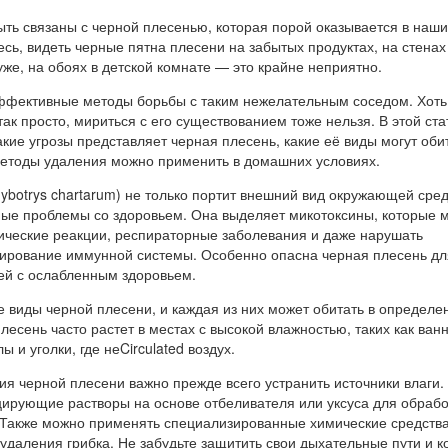
ыть связаны с черной плесенью, которая порой оказывается в наш
есь, видеть черные пятна плесени на забытых продуктах, на стенах
уже, на обоях в детской комнате — это крайне неприятно.
ффективные методы борьбы с таким нежелательным соседом. Хоть
 так просто, мириться с его существованием тоже нельзя. В этой ст
кие угрозы представляет черная плесень, какие её виды могут обит
етоды удаления можно применить в домашних условиях.
ybotrys chartarum) не только портит внешний вид окружающей сред
ные проблемы со здоровьем. Она выделяет микотоксины, которые м
ические реакции, респираторные заболевания и даже нарушать
рование иммунной системы. Особенно опасна черная плесень дл
й с ослабленным здоровьем.
 виды черной плесени, и каждая из них может обитать в определе
лесень часто растет в местах с высокой влажностью, таких как ван
ы и уголки, где неCirculated воздух.
я черной плесени важно прежде всего устранить источники влаги.
ирующие растворы на основе отбеливателя или уксуса для обрабо
 Также можно применять специализированные химические средства
даления грибка. Не забудьте защитить свои дыхательные пути и к