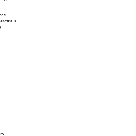
 вам
чистка и
а
ко