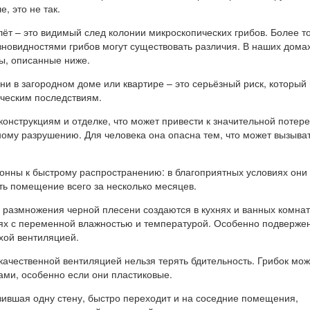
, это не так.
т – это видимый след колонии микроскопических грибов. Более то
новидностями грибов могут существовать различия. В наших дома
ды, описанные ниже.
и в загородном доме или квартире – это серьёзный риск, который
ическим последствиям.
конструкциям и отделке, что может привести к значительной потере
ному разрушению. Для человека она опасна тем, что может вызыва
онны к быстрому распространению: в благоприятных условиях они 
ть помещение всего за несколько месяцев.
 размножения черной плесени создаются в кухнях и ванных комнат
ях с переменной влажностью и температурой. Особенно подверже
хой вентиляцией.
качественной вентиляцией нельзя терять бдительность. Грибок мож
ами, особенно если они пластиковые.
зившая одну стену, быстро переходит и на соседние помещения,