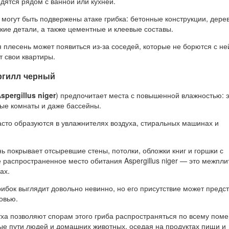
одятся рядом с ванной или кухней.
могут быть подвержены атаке грибка: бетонные конструкции, дер
кие детали, а также цементные и клеевые составы.
 плесень может появиться из-за соседей, которые не борются с не
т свои квартиры.
ргилл черный
spergillus niger
) предпочитает места с повышенной влажностью: 
ные комнаты и даже бассейны.
асто образуются в увлажнителях воздуха, стиральных машинах и
 покрывает отсыревшие стены, потолки, обложки книг и горшки с
 распространенное место обитания Aspergillus niger — это межпл
ах.
ибок выглядит довольно невинно, но его присутствие может предс
овью.
уха позволяют спорам этого гриба распространяться по всему пом
ые пути людей и домашних животных, оседая на продуктах пищи и