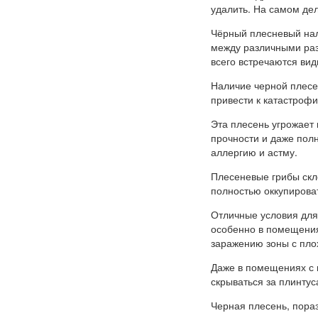
удалить. На самом деле
Чёрный плесневый налё
между различными раз
всего встречаются ви
Наличие черной плесен
привести к катастроф
Эта плесень угрожает 
прочности и даже пол
аллергию и астму.
Плесеневые грибы скл
полностью оккупирова
Отличные условия для
особенно в помещени
заражению зоны с пло
Даже в помещениях с 
скрываться за плинтус
Черная плесень, пора