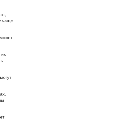
го,
х чаще
 может
 их
ть
могут
ах,
ны
ет