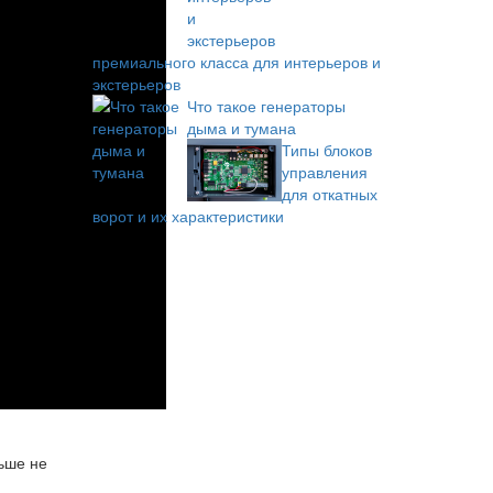
премиального класса для интерьеров и
экстерьеров
Что такое генераторы
дыма и тумана
Типы блоков
управления
для откатных
ворот и их характеристики
ьше не