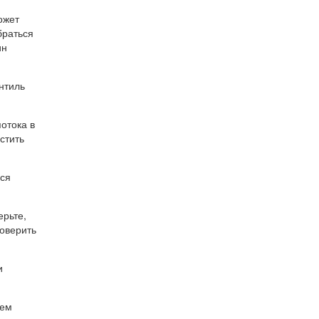
ожет
браться
ин
ентиль
отока в
стить
ися
ерьте,
роверить
и
нем