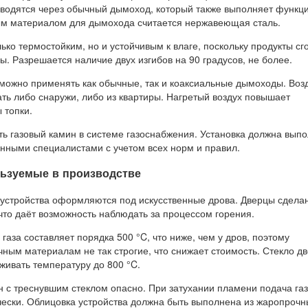
водятся через обычный дымоход, который также выполняет функц
ым материалом для дымохода считается нержавеющая сталь.
ько термостойким, но и устойчивым к влаге, поскольку продукты сг
. Разрешается наличие двух изгибов на 90 градусов, не более.
 можно применять как обычные, так и коаксиальные дымоходы. Воз
ть либо снаружи, либо из квартиры. Нагретый воздух повышает
 топки.
ть газовый камин в системе газоснабжения. Установка должна вып
нными специалистами с учетом всех норм и правил.
ьзуемые в производстве
устройства оформляются под искусственные дрова. Дверцы сдела
что даёт возможность наблюдать за процессом горения.
газа составляет порядка 500 °C, что ниже, чем у дров, поэтому
ным материалам не так строгие, что снижает стоимость. Стекло д
живать температуру до 800 °C.
н с треснувшим стеклом опасно. При затухании пламени подача га
чески. Облицовка устройства должна быть выполнена из жаропрочн