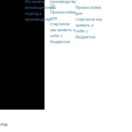
производству
Промостойки
для
стартапов как
заявить о
себе с
бюджетом
олод