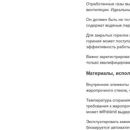
Отработанные газы вы
вентиляции. Идеальн
Он должен быть не тол
содержат водяные пары
Для закрытых горелок
горения может поступа
эффективность работы
Важно зарегистрирова
только квалифицирова
Материалы, испол
Внутренние элементы 
жаропрочного стекла, 
Температура сгорания 
требования к жаропроч
может withstand выдер
Эксплуатировать ками
блокируется автомати