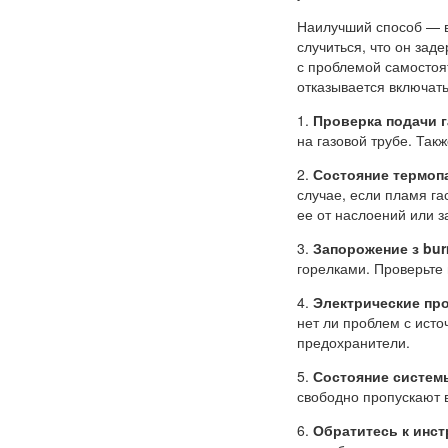
Наилучший способ — в
случиться, что он зад
с проблемой самостоят
отказывается включать
1.
Проверка подачи г
на газовой трубе. Такж
2.
Состояние термоп
случае, если пламя га
ее от наслоений или з
3.
Запорожение з burn
горелками. Проверьте и
4.
Электрические пр
нет ли проблем с исто
предохранители.
5.
Состояние систем
свободно пропускают в
6.
Обратитесь к инст