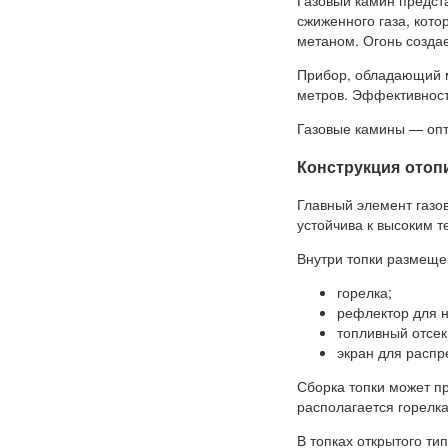
Газовый камин предста
сжиженного газа, кото
метаном. Огонь созда
Прибор, обладающий м
метров. Эффективност
Газовые камины — оп
Конструкция отоп
Главный элемент газов
устойчива к высоким 
Внутри топки размеще
горелка;
рефлектор для н
топливный отсек
экран для распр
Сборка топки может пр
располагается горелк
В топках открытого ти