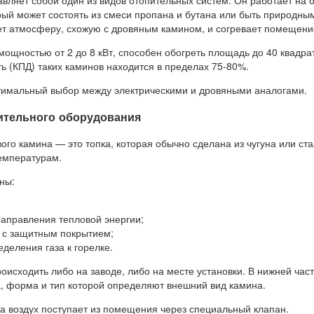
вляет собой один из видов отопительных систем. Он работает на 
рый может состоять из смеси пропана и бутана или быть природны
ет атмосферу, схожую с дровяным камином, и согревает помещени
ощностью от 2 до 8 кВт, способен обогреть площадь до 40 квадра
ь (КПД) таких каминов находится в пределах 75-80%.
тимальный выбор между электрическими и дровяными аналогами.
ительного оборудования
ого камина — это топка, которая обычно сделана из чугуна или ста
температурам.
ны:
аправления тепловой энергии;
 с защитным покрытием;
еделения газа к горелке.
оисходить либо на заводе, либо на месте установки. В нижней час
а, форма и тип которой определяют внешний вид камина.
па воздух поступает из помещения через специальный клапан.