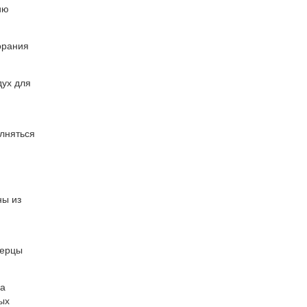
ию
орания
дух для
олняться
ны из
верцы
за
ых