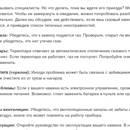
ызвать специалиста. Но что делать, пока вы ждете его приезда? М
ержится. Чтобы не замерзнуть в ожидании, можно попробовать разо
ельно. Далее мы обсудим, как действовать, если ваш газовый кам
ся, и приведем список типичных неисправностей.
аза:
Убедитесь, что к камину подается газ. Проверьте, открыт ли в
е убедитесь, что нет утечек газа.
ары:
Термопара отвечает за автоматическое отключение газового п
снет. Если термопара не работает, газ не поступит. Попробуйте очи
аменить.
ers (горелок):
Иногда проблема может быть связана с забившим
 очистите их от грязи и нагаров.
облемы:
Если у вашего камина есть электронное управление, пров
чником питания. Возможно, стоит заменить батареи в пульте или п
ы вентиляции:
Убедитесь, что вентиляционные каналы не забиты 
оздух, иначе это может повлиять на работу прибора.
рукции:
Откройте руководство по эксплуатации вашего камина. В 