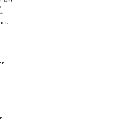
основе
м
е.
тных
ли,
ти