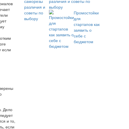
различия и советы по
ериалов
выбору
ечает
Промостойки
тели
для
дует
стартапов как
ому
заявить о
себе с
ротким
бюджетом
оге
у если
уверены
ю
. Дело
следует
ся и то,
ть, если