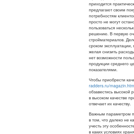
приходится практичес
предлагают своим пок
потребностям клиентов
просто не могут остан
пользоваться несколь
решению. В первую оче
стройматериалов. Дел
сроком эксплуатации, 
желая снизить расходы
нет возможности польз
продукции среднего ц
показателями.
Чтобы приобрести кач
radders.ru/magazin.htm
обзавестись высокой р
в высоком качестве п
отвечает их качеству.
Важным параметром п
в том, что далеко не 
учесть эту особенност
в каких условиях хран