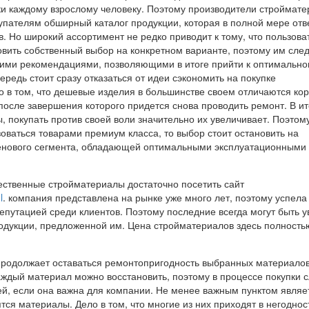
ки каждому взрослому человеку. Поэтому производители строймат
упателям обширный каталог продукции, которая в полной мере отв
. Но широкий ассортимент не редко приводит к тому, что пользова
овить собственный выбор на конкретном варианте, поэтому им сле
кими рекомендациями, позволяющими в итоге прийти к оптимальн
редь стоит сразу отказаться от идеи сэкономить на покупке
о в том, что дешевые изделия в большинстве своем отличаются ко
после завершения которого придется снова проводить ремонт. В ит
, покупать против своей воли значительно их увеличивает. Поэтом
оваться товарами премиум класса, то выбор стоит остановить на
енового сегмента, обладающей оптимальными эксплуатационными
ественные стройматериалы достаточно посетить сайт
l
. компания представлена на рынке уже много лет, поэтому успела
епутацией среди клиентов. Поэтому последние всегда могут быть 
родукции, предложенной им. Цена стройматериалов здесь полность
родолжает оставаться ремонтопригодность выбранных материалов
каждый материал можно восстановить, поэтому в процессе покупки 
ей, если она важна для компании. Не менее важным пунктом являет
ятся материалы. Дело в том, что многие из них приходят в негоднос