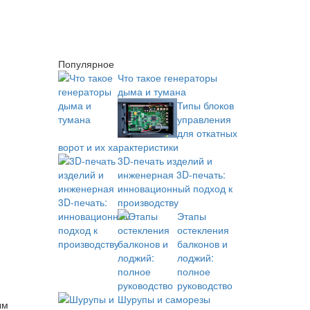
Популярное
Что такое генераторы
дыма и тумана
Типы блоков
управления
для откатных
ворот и их характеристики
3D-печать изделий и
инженерная 3D-печать:
инновационный подход к
производству
Этапы
остекления
балконов и
лоджий:
полное
руководство
Шурупы и саморезы
ым