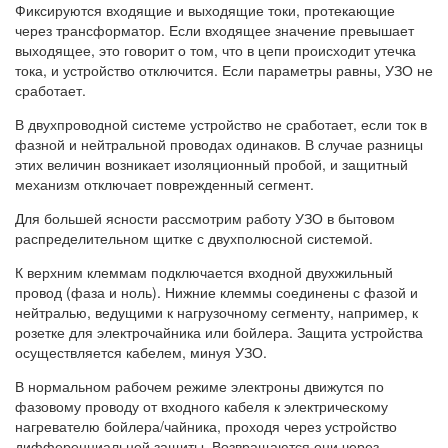
Фиксируются входящие и выходящие токи, протекающие
через трансформатор. Если входящее значение превышает
выходящее, это говорит о том, что в цепи происходит утечка
тока, и устройство отключится. Если параметры равны, УЗО не
сработает.
В двухпроводной системе устройство не сработает, если ток в
фазной и нейтральной проводах одинаков. В случае разницы
этих величин возникает изоляционный пробой, и защитный
механизм отключает поврежденный сегмент.
Для большей ясности рассмотрим работу УЗО в бытовом
распределительном щитке с двухполюсной системой.
К верхним клеммам подключается входной двухжильный
провод (фаза и ноль). Нижние клеммы соединены с фазой и
нейтралью, ведущими к нагрузочному сегменту, например, к
розетке для электрочайника или бойлера. Защита устройства
осуществляется кабелем, минуя УЗО.
В нормальном рабочем режиме электроны движутся по
фазовому проводу от входного кабеля к электрическому
нагревателю бойлера/чайника, проходя через устройство
дифференциальной защиты. Возвращаются они через