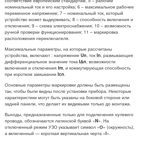
соответствие европейским стандартам; 5 – рабочий
номинальный ток и его настройка; 6 – максимальное рабочее
переменное напряжение; 7 – номинальный ток, который
устройство может выдерживать; 8 – способность включения и
отключения; 9 – схема электроснабжения; 10 – возможность
ручной проверки функционирования; 11 – маркировка
расположения переключателя.
Максимальные параметры, на которые рассчитаны
устройства, включают : напряжение
Un
, ток
In
, размыкающее
дифференциальное значение тока
IΔn
, возможности
включения и отключения
Im
, и коммутирующая способность
при коротком замыкании
Icn
.
Основные параметры маркировки должны быть размещены
так, чтобы были видны после установки прибора. Некоторые
характеристики могут быть указаны на боковой стороне или
задней панели, что делает их видимыми только до монтажа.
Выходы, предназначенные только для подключения нулевого
провода, обозначаются латинской буквой «
N
». На
отключенный режим УЗО указывает символ «
О
» (окружность),
а включенный — короткая вертикальная черта «
I
».