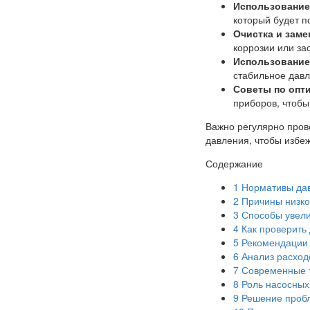
Использование
который будет п
Очистка и заме
коррозии или за
Использование
стабильное давл
Советы по опт
приборов, чтобы 
Важно регулярно пров
давления, чтобы избеж
Содержание
1
Нормативы дав
2
Причины низко
3
Способы увели
4
Как проверить
5
Рекомендации 
6
Анализ расходо
7
Современные т
8
Роль насосных
9
Решение пробл