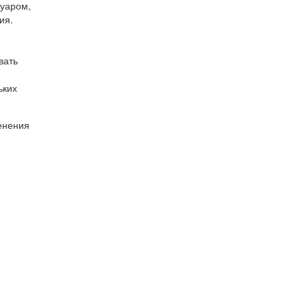
вуаром,
ия.
вать
ьких
енения