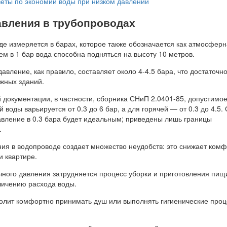
еты по экономии воды при низком давлении
вления в трубопроводах
де измеряется в барах, которое также обозначается как атмосфер
м в 1 бар вода способна подняться на высоту 10 метров.
давление, как правило, составляет около 4-4.5 бара, что достаточн
жных зданий.
 документации, в частности, сборника СНиП 2.0401-85, допустимо
 воды варьируется от 0.3 до 6 бар, а для горячей — от 0.3 до 4.5.
давление в 0.3 бара будет идеальным; приведены лишь границы
.
ния в водопроводе создает множество неудобств: это снижает ком
и квартире.
чного давления затрудняется процесс уборки и приготовления пищи
личению расхода воды.
олит комфортно принимать душ или выполнять гигиенические проц