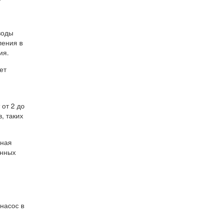
воды
ления в
ия.
ет
от 2 до
, таких
чная
енных
насос в