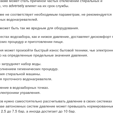
также может стать причиной частых отключений стиральных и
что adversely влияет на их срок службы.
еме не соответствует необходимым параметрам, не рекомендуется
ных водонагревателей.
может быть так же вредным для оборудования.
естах водозабора, как и низкое давление, доставляет дискомфорт 
ских процедур и приготовлении пищи.
ия может произойти быстрый износ бытовой техники, чье электрон
о на определенные предельные значения давления.
 затрудняет набор воды.
олнением гигиенических процедур.
ния стиральной машины.
я проточного водонагревателя.
ение в водозаборных точках.
электроники управления.
в нужно самостоятельно рассчитывать давление в своих системах
чае автономных систем давление может превышать нормированны
2.5 до 7.5 бар, а иногда достигает до 10 бар.