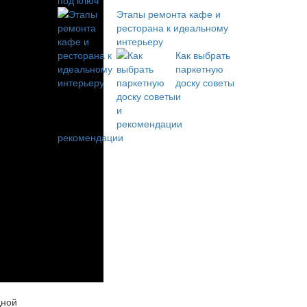
под ключ
Этапы ремонта кафе и
ресторана к идеальному
интерьеру
Как выбрать
паркетную
доску советы
и
рекомендации
дной