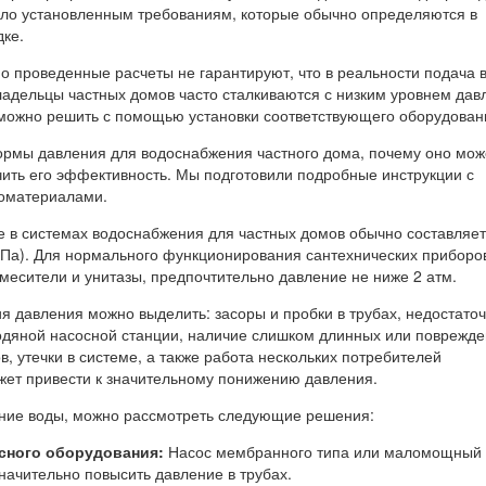
ало установленным требованиям, которые обычно определяются в
ке.
о проведенные расчеты не гарантируют, что в реальности подача 
ладельцы частных домов часто сталкиваются с низким уровнем дав
 можно решить с помощью установки соответствующего оборудован
ормы давления для водоснабжения частного дома, почему оно мож
чить его эффективность. Мы подготовили подробные инструкции с
оматериалами.
 в системах водоснабжения для частных домов обычно составляет 
кПа). Для нормального функционирования сантехнических приборов
месители и унитазы, предпочтительно давление не ниже 2 атм.
я давления можно выделить: засоры и пробки в трубах, недостато
одяной насосной станции, наличие слишком длинных или поврежд
в, утечки в системе, а также работа нескольких потребителей
жет привести к значительному понижению давления.
ние воды, можно рассмотреть следующие решения:
осного оборудования:
Насос мембранного типа или маломощный 
начительно повысить давление в трубах.