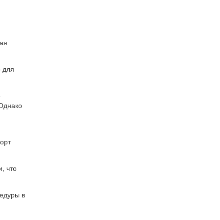
ная
о для
е
 Однако
форт
, что
едуры в