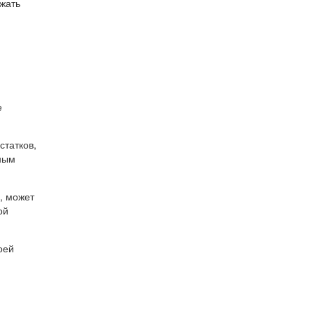
ажать
е
статков,
ным
, может
ой
оей