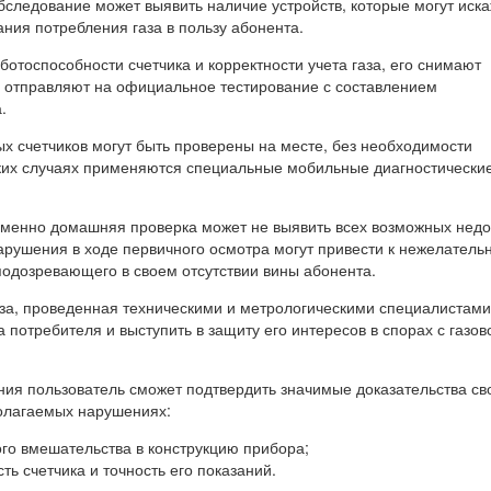
бследование может выявить наличие устройств, которые могут иск
ния потребления газа в пользу абонента.
отоспособности счетчика и корректности учета газа, его снимают
 отправляют на официальное тестирование с составлением
.
х счетчиков могут быть проверены на месте, без необходимости
ких случаях применяются специальные мобильные диагностически
именно домашняя проверка может не выявить всех возможных недо
рушения в ходе первичного осмотра могут привести к нежелатель
подозревающего в своем отсутствии вины абонента.
за, проведенная техническими и метрологическими специалистами
 потребителя и выступить в защиту его интересов в спорах с газов
ния пользователь сможет подтвердить значимые доказательства св
олагаемых нарушениях:
ого вмешательства в конструкцию прибора;
ть счетчика и точность его показаний.