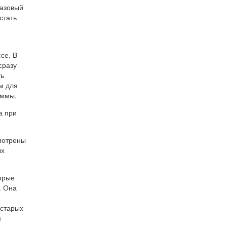
газовый
стать
се. В
сразу
ть
м для
уммы.
а при
смотрены
ых
торые
. Она
 старых
я