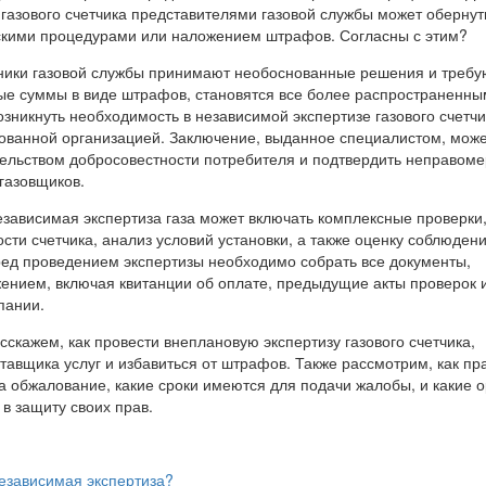
 газового счетчика представителями газовой службы может обернут
скими процедурами или наложением штрафов. Согласны с этим?
тники газовой службы принимают необоснованные решения и требу
ые суммы в виде штрафов, становятся все более распространенны
озникнуть необходимость в независимой экспертизе газового счетчи
ованной организацией. Заключение, выданное специалистом, може
ельством добросовестности потребителя и подтвердить неправоме
газовщиков.
езависимая экспертиза газа может включать комплексные проверки,
ости счетчика, анализ условий установки, а также оценку соблюден
ред проведением экспертизы необходимо собрать все документы,
жением, включая квитанции об оплате, предыдущие акты проверок
пании.
сскажем, как провести внеплановую экспертизу газового счетчика,
тавщика услуг и избавиться от штрафов. Также рассмотрим, как пр
а обжалование, какие сроки имеются для подачи жалобы, и какие 
 в защиту своих прав.
езависимая экспертиза?