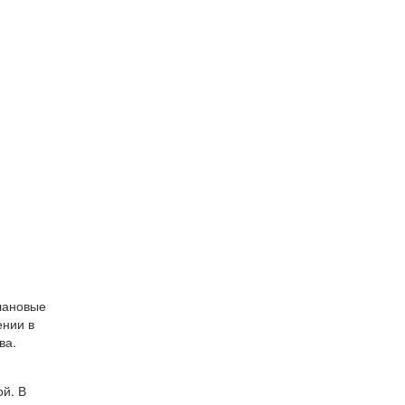
плановые
ении в
ва.
ой. В