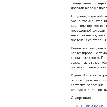
стандартная проверка
долгими бюрократиче
Ситуации, когда рабо
абонентов значительн
таких случаях может в
проведенной аккредит
единственным доказат
претензий со стороны 
Важно отметить, что н
как тестирование точн
технических норм. Пе
связанные с газоснаб
письма от газовой ком
В данной статье мы ра
оспорить действия пос
составить заявление н
следует задействовать
Содержание
1
Зачем нужна н