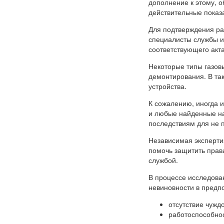
дополнение к этому, о
действительные показа
Для подтверждения раб
специалисты службы и
соответствующего акта
Некоторые типы газовы
демонтирования. В та
устройства.
К сожалению, иногда 
и любые найденные на
последствиям для не 
Независимая эксперти
помочь защитить права
службой.
В процессе исследова
невиновности в предп
отсутствие чужд
работоспособнос