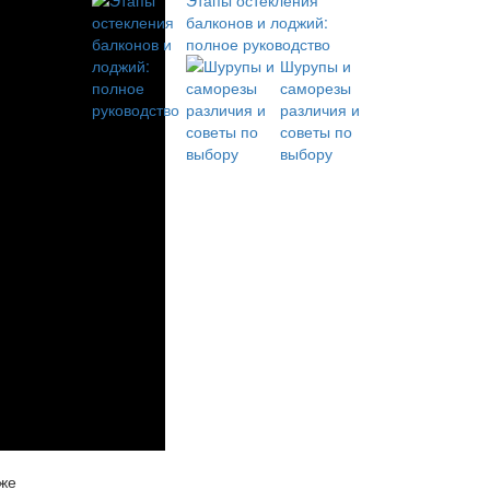
Этапы остекления
балконов и лоджий:
полное руководство
Шурупы и
саморезы
различия и
советы по
выбору
аже