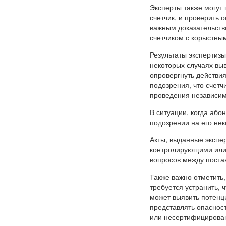
Эксперты также могут
счетчик, и проверить 
важным доказательств
счетчиком с корыстны
Результаты экспертизы
некоторых случаях вы
опровергнуть действи
подозрения, что счетч
проведения независим
В ситуации, когда або
подозрении на его нек
Акты, выданные экспе
контролирующими или
вопросов между поста
Также важно отметить
требуется устранить, 
может выявить потенци
представлять опасност
или несертифицирован