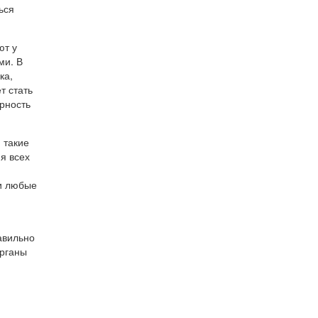
ься
ют у
ми. В
ка,
т стать
рность
 такие
ия всех
 и любые
авильно
органы