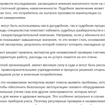
 провести исследования, касающиеся влияния магнитного поля на 
остаточный уровень намагниченности. Подобное заключение может 
ом того, что потребитель не пытался произвести манипуляции со
ми намерениями.
 могут быть использованы как в досудебном, так и судебном процес
воды специалистов помогают избежать судебных разбирательств и 
я газораспределительной компании. Например, если у абонента ес
ик показывает завышенные значения, то это может стать основание
ой экспертизы, результаты которой помогут оспорить накладные с
нент решает привлечь экспертов для независимой проверки счетчик
орректную работу, расходы на их услуги ложатся на его плечи.
ртной организацией, имеют весомую силу в суде и могут быть рас
 правоохранительными учреждениями в процессе решения спорн
вщиком услуг и конечным потребителем.
, что независимая экспертиза может помочь выявить проблемы, ко
чтобы обеспечить безопасную эксплуатацию газового оборудования
альные утечки газа или другие неисправности, которые могут
ь для жизни и здоровья жильцов. Это особенно актуально в случае
ных приборов учета. Поэтому регулярные проверки и независима