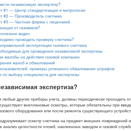
вести независимую экспертизу?
т #1 — Центр стандартизации и метрологии
т #2 — Производитель счетчика
т #3 — Частная фирма с лицензией
анкции от газовиков?
полезное видео
ходимо проводить проверку счетчика?
правильной эксплуатации газового счетчика
обходимые для проведения независимой экспертизы
и жалобы на действия газовой компании
рения жалоб и обжалований
пользователей: примеры успешного обжалования штрафов
 по выбору специалиста для экспертизы
независимая экспертиза?
к и любые другие приборы учета, должны периодически проходить 
, существуют внеплановые осмотры, которые обязательны при введ
газового оборудования или после ремонта существующего устройст
одразумевает осмотр счетчика на предмет внешних повреждений и
е анализ целостности пломб, наклеенных заводом и газовой служб