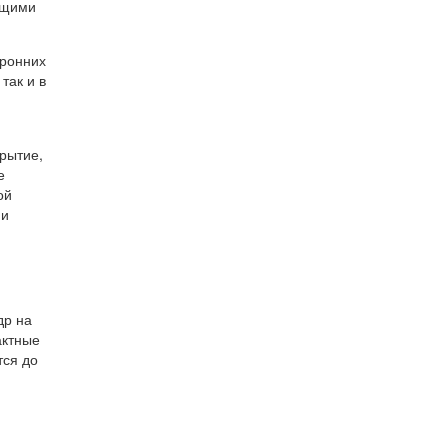
ющими
оронних
так и в
рытие,
е
ой
ии
др на
актные
тся до