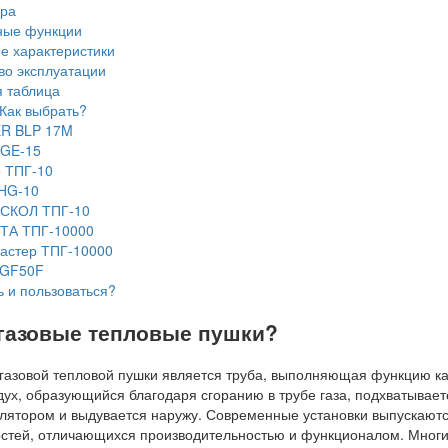
ора
ые функции
е характеристики
во эксплуатации
 таблица
Как выбрать?
R BLP 17M
GE-15
 ТПГ-10
BHG-10
СКОЛ ТПГ-10
ТА ТПГ-10000
астер ТПГ-10000
 GF50F
 и пользоваться?
 газовые тепловые пушки?
газовой тепловой пушки является труба, выполняющая функцию к
дух, образующийся благодаря сгоранию в трубе газа, подхватывает
ятором и выдувается наружу. Современные установки выпускаютс
стей, отличающихся производительностью и функционалом. Мног