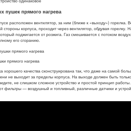
стройство одинаковое
ых пушек прямого нагрева
усе расположен вентилятор, за ним (ближе к «выходу») горелка. В
й стороны корпуса, проходит через вентилятор, обдувая горелку. Н
 который поджигается от розжига. Газ смешивается с потоком воздух
олному его сгоранию.
шки прямого нагрева
а хорошего качества сконструирована так, что даже на самой бол
ни не выходит за пределы корпуса. На выходе должен быть только
 видите, не слишком сложное устройство и простой принцип работы.
т фильтры — воздушный и топливный, различные датчики и устрой