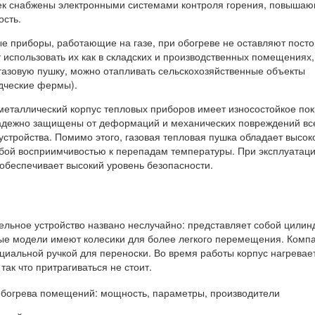
ек снабжены электронными системами контроля горения, повыша
сть.
е приборы, работающие на газе, при обогреве не оставляют пост
т использовать их как в складских и производственных помещениях, 
 газовую пушку, можно отапливать сельскохозяйственные объекты
дческие фермы).
еталлический корпус тепловых приборов имеет износостойкое пок
адежно защищены от деформаций и механических повреждений вс
стройства. Помимо этого, газовая тепловая пушка обладает высок
абой восприимчивостью к перепадам температуры. При эксплуатац
 обеспечивает высокий уровень безопасности.
ельное устройство названо неслучайно: представляет собой цилин
ые модели имеют колесики для более легкого перемещения. Комп
иальной ручкой для переноски. Во время работы корпус нагревае
так что притрагиваться не стоит.