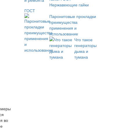
Нержавеющие гайки
ГОСТ
Паронитовые прокладки
преимущества
применения и
использование
Что такое
генераторы
дыма и
тумана
амеры
ся
я во
ие