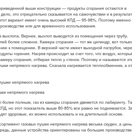
приведенной выше конструкции — продукты сгорания остаются в
ело, это отрицательно сказывается на самочувствии и в результат
 этот вариант имеет очень высокий КПД — 95-98%. Поэтому именно 
роизводстве или для временного использования.
з выхлопа. Вернее, выхлоп выводится из помещения через трубу.
лей более сложное. Камера сгорания — тот же цилиндр, вот только
нию к помещению. В верхней части имеет выходной патрубок, чере
дукты горения. Нагрев происходит за счет того, что воздух, которы
камеру сгорания, отбирая тепло у стенок. Поэтому и называются эт
шки непрямого нагрева. Сначала нагревается теплообменник, а от
шки непрямого нагрева
 более полным, газ из камеры сгорания движется по лабиринту. Т
ПД, но этот показатель выше 80-85% все равно не поднимается. З
едят здоровью, их можно использовать и на длительной основе.
сортимент газовых пушек непрямого нагрева весьма скуден, а цен
ередь, данные устройства ориентированы на большие производств