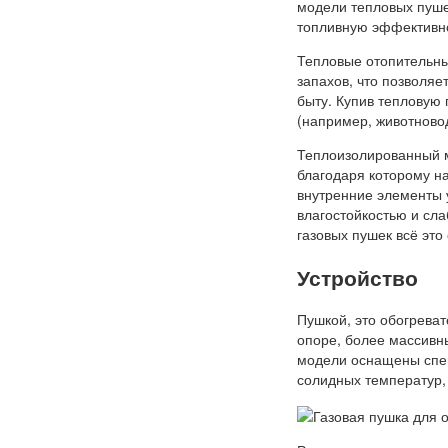
модели тепловых пуш
топливную эффективно
Тепловые отопительны
запахов, что позволяе
быту. Купив тепловую
(например, животново
Теплоизолированный м
благодаря которому н
внутренние элементы у
влагостойкостью и сл
газовых пушек всё это
Устройство
Пушкой, это обогреват
опоре, более массивн
модели оснащены спец
солидных температур, 