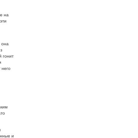
е на
эти
 она
з
й гонит
и
 него
аким
ато
ы
енные и