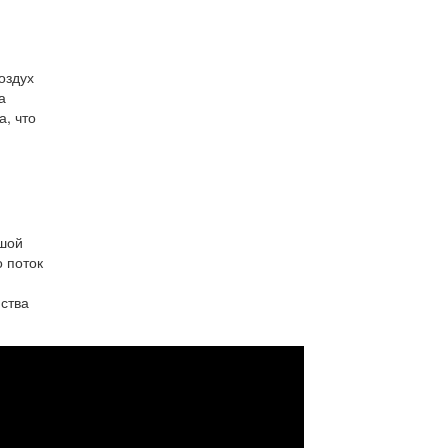
оздух
а
а, что
ьшой
 поток
ства