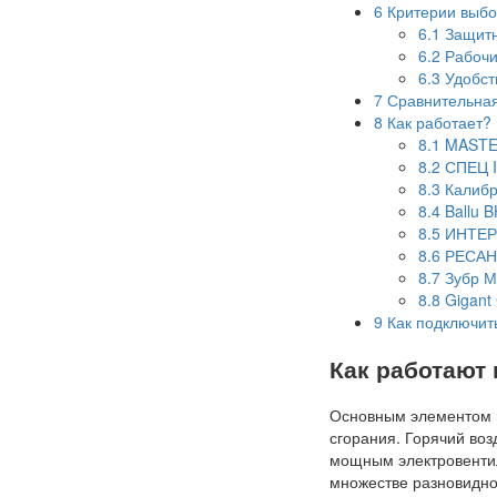
6
Критерии выб
6.1
Защитн
6.2
Рабочи
6.3
Удобст
7
Сравнительная
8
Как работает? 
8.1
MASTE
8.2
СПЕЦ I
8.3
Калибр
8.4
Ballu 
8.5
ИНТЕР
8.6
РЕСАН
8.7
Зубр М
8.8
Gigant
9
Как подключить
Как работают
Основным элементом 
сгорания. Горячий воз
мощным электровентил
множестве разновидно