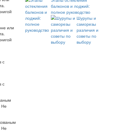
Этапы остекления
та.
балконов и лоджий:
книгой
полное руководство
Шурупы и
саморезы
различия и
советы по
выбору
в с
ованым
 Не