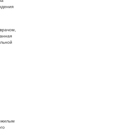
ождения
врачом,
ранная
альной
пожилым
ого