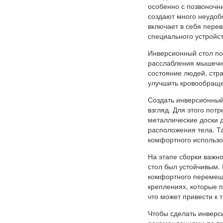
особенно с позвоночни
создают много неудоб
включает в себя пере
специального устройст
Инверсионный стол по
расслабления мышечно
состояние людей, стр
улучшить кровообраще
Создать инверсионный 
взгляд. Для этого по
металлические доски 
расположения тела. Т
комфортного использо
На этапе сборки важн
стол был устойчивым.
комфортного перемеще
креплениях, которые 
что может привести к 
Чтобы сделать инверс
рекомендациями по те