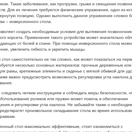
ком. Такие заболевания, как протрузии, грыжи и смещения позвонк
ств. Для их лечения требуются физические упражнения, одно из ко
вернутую позицию. Однако выполнить данное упражнение сложно б
ва – инверсионного стола.
зволяет создать необходимые условия для вытяжения позвоночник
го корсета. Применение такого устройства может значительно обл
адающих от болей в спине. При помощи инверсионного стола можн
ние, увеличить гибкость и укрепить мышцы.
стол самостоятельно не так сложно, как может показаться на пер
требуется несколько основных материалов: прочные деревянные или
для рамы, крепежные элементы и сиденье с мягкой обивкой для уд
акже важно предусмотреть возможность регулировки угла наклона 
вания.
о следовать четким инструкциям и соблюдать меры безопасности, ч
 Использование роликов или пружин может помочь в обеспечении
ния и регулировки угла наклона. Не забывайте также о необходи
предотвратят произвольное складывание стола во время использов
травмам.
ионный стол максимально эффективным, стоит ознакомиться с
хнике выполнения упражнений. Начинать следует с небольшого уг