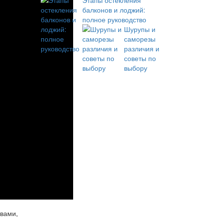
Этапы остекления
балконов и лоджий:
полное руководство
Шурупы и
саморезы
различия и
советы по
выбору
авами,