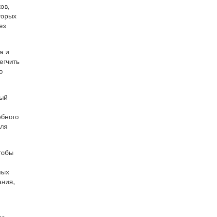
ов,
торых
ез
а и
егчить
о
вый
обного
для
тобы
мых
ания,
ла