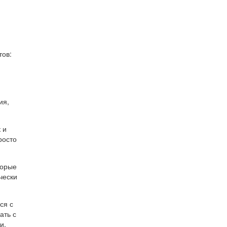
я
тов:
ия,
 и
росто
торые
чески
ся с
ать с
и,