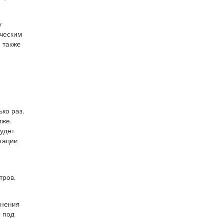
у
ическим
 также
ко раз.
иже.
будет
тации
тров.
лнения
о под