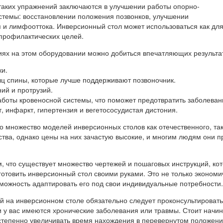
таких упражнений заключаются в улучшении работы опорно-
стемы: восстановлении положения позвонков, улучшении
и лимфооттока. Инверсионный стол может использоваться как дл
 профилактических целей.
иях на этом оборудовании можно добиться впечатляющих результа
ки.
ц спины, которые лучше поддерживают позвоночник.
ий и протрузий.
боты кровеносной системы, что поможет предотвратить заболеван
т, инфаркт, гипертензия и вегетососудистая дистония.
о множество моделей инверсионных столов как отечественного, так
тва, однако цены на них зачастую высокие, и многим людям они п
, что существует множество чертежей и пошаговых инструкций, ко
готовить инверсионный стол своими руками. Это не только экономи
зможность адаптировать его под свои индивидуальные потребности.
й на инверсионном столе обязательно следует проконсультировать
 у вас имеются хронические заболевания или травмы. Стоит начин
остепенно увеличивать время нахождения в перевернутом положени