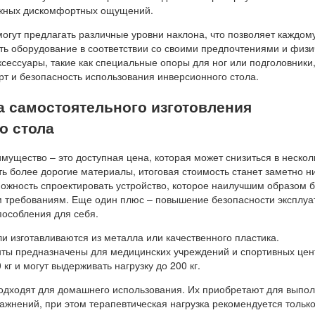
ожных дискомфортных ощущений.
огут предлагать различные уровни наклона, что позволяет каждом
ть оборудование в соответствии со своими предпочтениями и физ
сессуары, такие как специальные опоры для ног или подголовники,
рт и безопасность использования инверсионного стола.
 самостоятельного изготовления
о стола
мущество – это доступная цена, которая может снизиться в несколь
ь более дорогие материалы, итоговая стоимость станет заметно н
можность спроектировать устройство, которое наилучшим образом 
м требованиям. Еще один плюс – повышение безопасности эксплуа
пособления для себя.
и изготавливаются из металла или качественного пластика.
ты предназначены для медицинских учреждений и спортивных цен
кг и могут выдерживать нагрузку до 200 кг.
одходят для домашнего использования. Их приобретают для выпо
ажнений, при этом терапевтическая нагрузка рекомендуется тольк