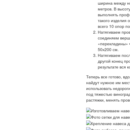
ширина между ни
метров. В высот
выполнять профи
такого изделия о
всего 10 опор по
Натягиваем пров
соединяем верши
«перекладины» ч
50х200 см.
Натягиваем посл
другой конец пр
результате вся 
Теперь все готово, вд
найдут нужное им мест
использовать недороги
под тяжестью виноград
растяжки, менять пров