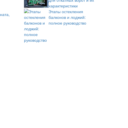
для откатных ворот и их
характеристики
Этапы остекления
ната,
балконов и лоджий:
полное руководство