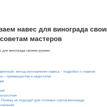
ваем навес для винограда сво
 советам мастеров
жетный» метод изготовления навеса – подробно о главном
ы – преимущества и недостатки
дки
ний
оскостная
1
Почему не подходит для столовых сортов винограда
нтальная