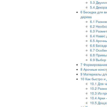
5.3
Двухпл
5.4
Декора
6
Беседка для ви
дерева
6.1
Разнов
6.2
Необхо
6.3
Размет
6.4
Навес 
6.5
Арочны
6.6
Беседк
6.7
Особен
6.8
Примык
6.9
Выбор 
7
Формирование
8
Арочные констр
9
Материалы для
10
Как быстро и
10.1
Для ч
10.2
Разно
10.3
Из пр
10.4
Арки 
10.5
Дощат