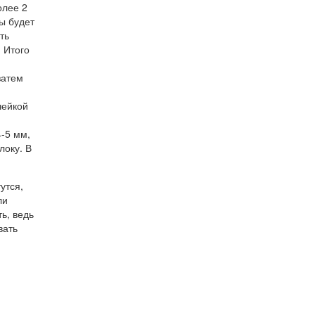
олее 2
ры будет
ть
. Итого
затем
чейкой
-5 мм,
локу. В
утся,
ли
ь, ведь
вать