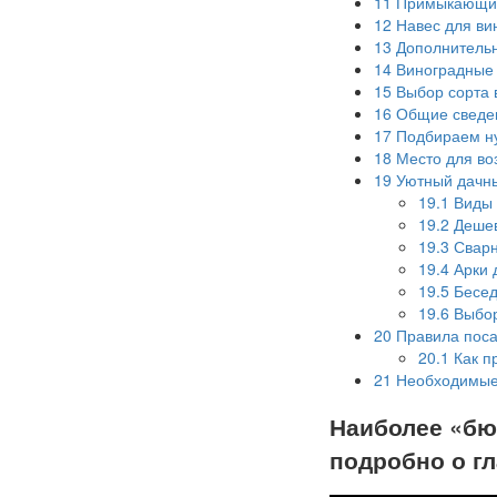
11
Примыкающие 
12
Навес для ви
13
Дополнительн
14
Виноградные 
15
Выбор сорта 
16
Общие сведе
17
Подбираем н
18
Место для во
19
Уютный дачны
19.1
Виды 
19.2
Дешев
19.3
Сварн
19.4
Арки 
19.5
Бесед
19.6
Выбор
20
Правила поса
20.1
Как п
21
Необходимые 
Наиболее «бю
подробно о г