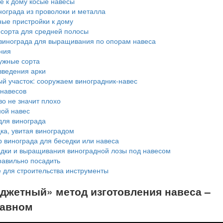
к дому косые навесы
нограда из проволоки и металла
ые пристройки к дому
сорта для средней полосы
винограда для выращивания по опорам навеса
ния
ужные сорта
зведения арки
й участок: сооружаем виноградник-навес
навесов
о не значит плохо
ой навес
для винограда
ка, увитая виноградом
 винограда для беседки или навеса
дки и выращивания виноградной лозы под навесом
равильно посадить
для строительства инструменты
джетный» метод изготовления навеса –
лавном