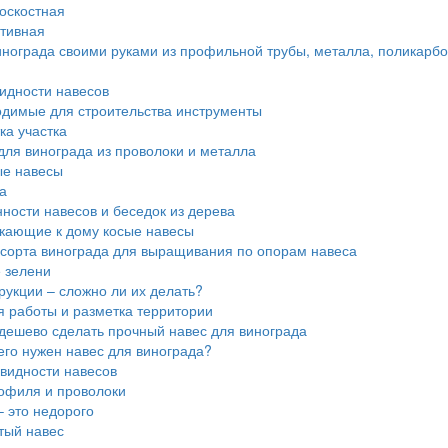
оскостная
тивная
нограда своими руками из профильной трубы, металла, поликарбо
идности навесов
димые для строительства инструменты
ка участка
для винограда из проволоки и металла
е навесы
а
ности навесов и беседок из дерева
ающие к дому косые навесы
сорта винограда для выращивания по опорам навеса
 зелени
укции – сложно ли их делать?
 работы и разметка территории
 дешево сделать прочный навес для винограда
его нужен навес для винограда?
видности навесов
офиля и проволоки
– это недорого
ый навес