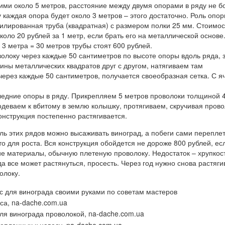
ми около 5 метров, расстояние между двумя опорами в ряду не б
у каждая опора будет около 3 метров – этого достаточно. Роль опо
лированная труба (квадратная) с размером полки 25 мм. Стоимос
коло 20 рублей за 1 метр, если брать его на металлической основе
 3 метра = 30 метров трубы стоят 600 рублей.
олоку через каждые 50 сантиметров по высоте опоры вдоль ряда, 
ны металлических квадратов друг с другом, натягиваем там
ерез каждые 50 сантиметров, получается своеобразная сетка. С я
едние опоры в ряду. Прикрепляем 5 метров проволоки толщиной 4
одеваем к вбитому в землю колышку, протягиваем, скручивая прово
конструкция постепенно растягивается.
оль этих рядов можно высаживать виноград, а побеги сами переплет
о для роста. Вся конструкция обойдется не дороже 800 рублей, ес
е материалы, обычную плетеную проволоку. Недостаток – хрупкост
а все может растянуться, просесть. Через год нужно снова растяги
олоку.