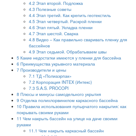
4.2
Этап второй. Подложка
4.3
Полезные советы
4.4
Этап третий. Как крепить геотекстиль
4.5
Этап четвертый. Раскрой пленки
4.6
Этап пятый. Укладка пленки
4.7
Этап шестой. Сварка
4.8
Видео – Как правильно сваривать пленку для
бассейнов
4.9
Этап седьмой. Обрабатываем швы
5
Какие недостатки имеются у пленки для бассейна
6
Преимущества укрывного материала
7
Производители и цены
7.1
ТД «Полиаэрпак»
7.2
Корпорация INTEX (Интекс)
7.3
S.A.S. PROCOPI
8
Плюсы и минусы самодельного укрытия
9
Отделка полихлорвинилом каркасного бассейна
10
Правила использования пупырчатого накрытия: как
покрывать своими руками
11
Чем накрыть бассейн на улице на даче своими
руками
11.1
Чем накрыть каркасный бассейн