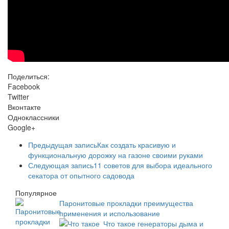
Поделиться:
Facebook
Twitter
Вконтакте
Одноклассники
Google+
Предыдущая запись
Как создать красивую и
функциональную дорожку на газоне своими руками
Следующая запись
11 советов для выбора идеального
секатора от опытного садовода
Популярное
Паронитовые прокладки преимущества
применения и использование
Что такое генераторы дыма и