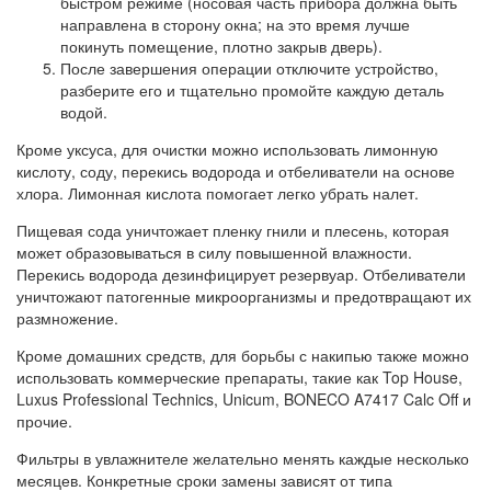
быстром режиме (носовая часть прибора должна быть
направлена в сторону окна; на это время лучше
покинуть помещение, плотно закрыв дверь).
После завершения операции отключите устройство,
разберите его и тщательно промойте каждую деталь
водой.
Кроме уксуса, для очистки можно использовать лимонную
кислоту, соду, перекись водорода и отбеливатели на основе
хлора. Лимонная кислота помогает легко убрать налет.
Пищевая сода уничтожает пленку гнили и плесень, которая
может образовываться в силу повышенной влажности.
Перекись водорода дезинфицирует резервуар. Отбеливатели
уничтожают патогенные микроорганизмы и предотвращают их
размножение.
Кроме домашних средств, для борьбы с накипью также можно
использовать коммерческие препараты, такие как Top House,
Luxus Professional Technics, Unicum, BONECO A7417 Calc Off и
прочие.
Фильтры в увлажнителе желательно менять каждые несколько
месяцев. Конкретные сроки замены зависят от типа