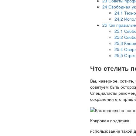
23
Советы проф
24
Свободная ук
24.1
Техно
24.2
Испол
25
Как правильно
25.1
Свобо
25.2
Свобо
25.3
Клеев
25.4
Оверл
25.5
Стрет
Что стелить 
Вы, наверное, хотите,
советуем быть осторож
Специалисты рекоменд
сохранения его привл
Ковровая подложка
использование такой 