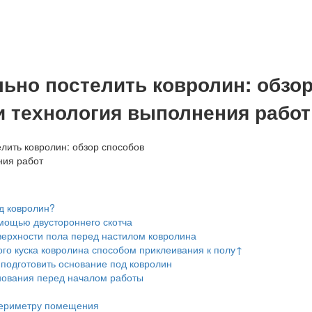
льно постелить ковролин: обзо
и технология выполнения работ
д ковролин?
мощью двустороннего скотча
верхности пола перед настилом ковролина
го куска ковролина способом приклеивания к полу↑
подготовить основание под ковролин
нования перед началом работы
ериметру помещения