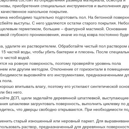
сновы, приобретения специальных инструментов и выполнения дру
 качественное напольное покрытие.
лина необходимо тщательно подготовить пол. На бетонной поверхн
сбейте выступы. С него удаляются остатки старого покрытия. Неб
щелевым герметиком, большие – фактурной мастикой. Основание
вкой глубокого проникновения, иначе из-под ковра постоянно буде
а, удалите их растворителем. Обработайте чистый пол раствором 
 15 частей воды, чтобы убить бактерии и плесень. После специаль
о чистой водой.
тся на ровную поверхность, поэтому проверяйте уровень пола
внем или другим методом. Отклонение от горизонтали в помещени
обходимости выровняйте его инструментами, предназначенными д
а пола.
хорошо впитывать влагу, поэтому его устилают синтетической основ
и без него.
ойте ДСП, щели заделайте деревянной шпатлевкой, выступающие
ния шпаклевки загрунтовать поверхность, выполнить циклевку по д
едитесь, что дверцы свободно открываются. При необходимости по
менить старый изношенный или неровный паркет. Для выравниван
пользовать раствор, предназначенный для деревянных поверхност