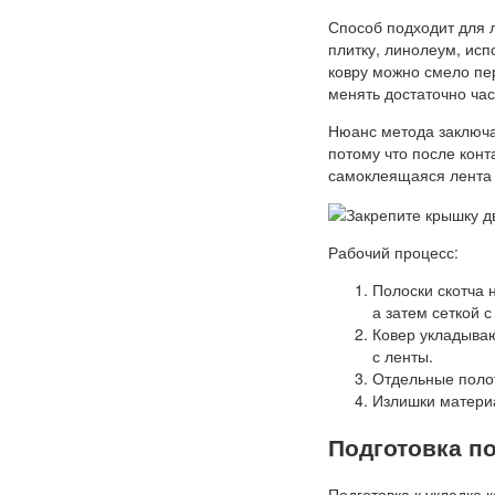
Способ подходит для 
плитку, линолеум, ис
ковру можно смело пе
менять достаточно час
Нюанс метода заключае
потому что после конт
самоклеящаяся лента 
Рабочий процесс:
Полоски скотча
а затем сеткой с
Ковер укладываю
с ленты.
Отдельные поло
Излишки материа
Подготовка п
Подготовка к укладке 