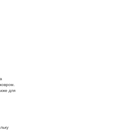
а
 ковром.
акже для
льку