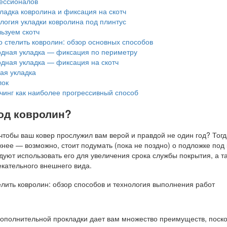
ессионалов
ладка ковролина и фиксация на скотч
логия укладки ковролина под плинтус
ьзуем скотч
 стелить ковролин: обзор основных способов
дная укладка — фиксация по периметру
дная укладка — фиксация на скотч
ая укладка
ок
чинг как наиболее прогрессивный способ
под ковролин?
 чтобы ваш ковер прослужил вам верой и правдой не один год? Тогд
нее — возможно, стоит подумать (пока не поздно) о подложке под
уют использовать его для увеличения срока службы покрытия, а т
екательного внешнего вида.
дополнительной прокладки дает вам множество преимуществ, поско