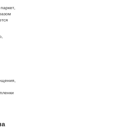
паркет,
разом
ется
о,
ещения,
 пленки
на