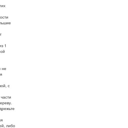
гих
ости
ольшие
т
из 1
ной
и не
ля
ой, с
 части
ереву.
дрежьте
ия
ей, либо