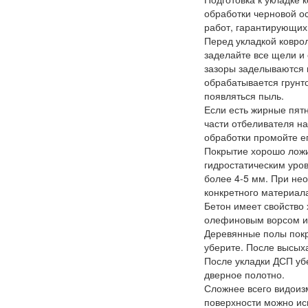
обработки черновой о
работ, гарантирующих
Перед укладкой ковро
заделайте все щели и 
зазоры заделываются 
обрабатывается грунто
появляться пыль.
Если есть жирные пятн
части отбеливателя на
обработки промойте ег
Покрытие хорошо ложи
гидростатическим уро
более 4-5 мм. При не
конкретного материал
Бетон имеет свойство 
олефиновым ворсом ил
Деревянные полы покр
уберите. После высыха
После укладки ДСП уб
дверное полотно.
Сложнее всего видоиз
поверхности можно ис