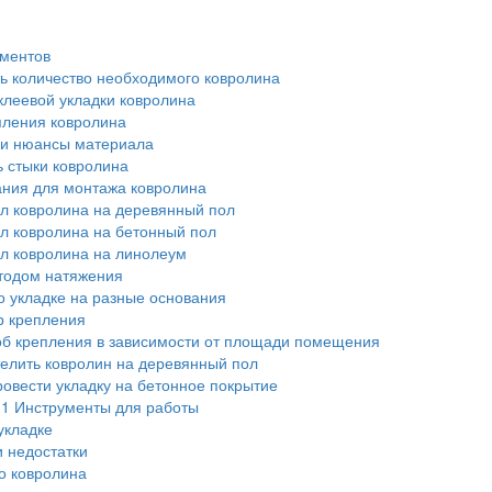
ментов
ь количество необходимого ковролина
леевой укладки ковролина
ления ковролина
и нюансы материала
ь стыки ковролина
ния для монтажа ковролина
л ковролина на деревянный пол
л ковролина на бетонный пол
л ковролина на линолеум
тодом натяжения
о укладке на разные основания
 крепления
б крепления в зависимости от площади помещения
телить ковролин на деревянный пол
ровести укладку на бетонное покрытие
.1
Инструменты для работы
укладке
 недостатки
о ковролина