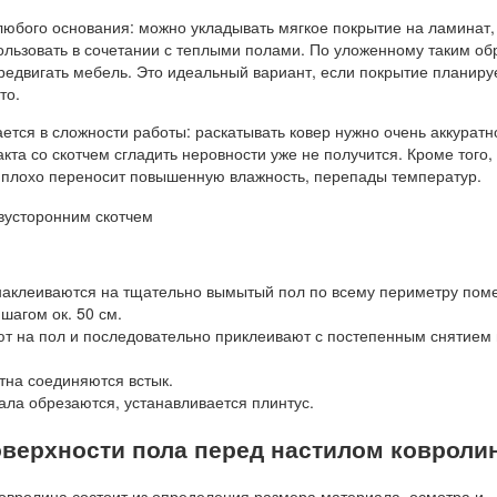
любого основания: можно укладывать мягкое покрытие на ламинат, 
пользовать в сочетании с теплыми полами. По уложенному таким об
редвигать мебель. Это идеальный вариант, если покрытие планиру
то.
тся в сложности работы: раскатывать ковер нужно очень аккуратн
акта со скотчем сгладить неровности уже не получится. Кроме того,
плохо переносит повышенную влажность, перепады температур.
 наклеиваются на тщательно вымытый пол по всему периметру пом
 шагом ок. 50 см.
т на пол и последовательно приклеивают с постепенным снятием
тна соединяются встык.
ла обрезаются, устанавливается плинтус.
оверхности пола перед настилом ковроли
ковролина состоит из определения размера материала, осмотра и