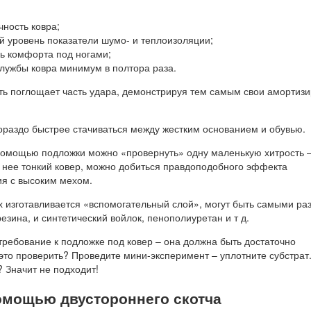
чность ковра;
й уровень показатели шумо- и теплоизоляции;
ь комфорта под ногами;
службы ковра минимум в полтора раза.
ть поглощает часть удара, демонстрируя тем самым свои аморти
гораздо быстрее стачиваться между жестким основанием и обувью.
помощью подложки можно «провернуть» одну маленькую хитрость 
 нее тонкий ковер, можно добиться правдоподобного эффекта
ия с высоким мехом.
х изготавливается «вспомогательный слой», могут быть самыми ра
езина, и синтетический войлок, пенополиуретан и т д.
требование к подложке под ковер – она должна быть достаточно
 это проверить? Проведите мини-эксперимент – уплотните субстрат
 Значит не подходит!
омощью двустороннего скотча