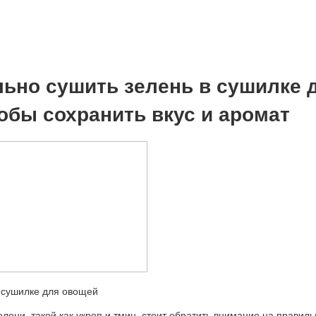
льно сушить зелень в сушилке 
обы сохранить вкус и аромат
лени, такой как укроп и тмин, стоит обратить внимание на правил