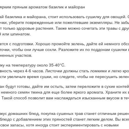
ай базилика и майорана, стоит использовать сушилку для овощей.
очки, уберите поврежденные или пожелтевшие экземпляры. Не заб
т только здоровые растения. Также можно сочетать эти травы с дру
й или шпинатом.
тся с подготовки. Хорошо промойте зелень, дайте ей немного обс
очки, чтобы они лучше сохли. Разложите их по поддонам сушилки 
ненных участков.
ку на температуру около 35-40°C.
вность через 4-6 часов. Листочки должны стать ломкими и легко кр
ти увеличьте время сушки, но следите, чтобы не пересушить зелен
ан будут готовы, дайте им остыть, затем переложите в сухие конте
 немного семян тмина для еще более яркого аромата. Храните их 
. Такой способ позволит вам наслаждаться изысканным вкусом в те
 вкус домашних блюд, покупка сушеных трав станет отличным реше
блюдо с добавлением этих пряностей станет легким делом. Вы все
свои запасы, хотя иногда стоит экспериментировать с новыми