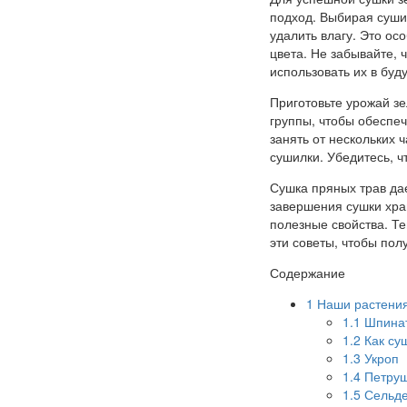
подход. Выбирая суши
удалить влагу. Это ос
цвета. Не забывайте, 
использовать их в буд
Приготовьте урожай з
группы, чтобы обеспе
занять от нескольких 
сушилки. Убедитесь, ч
Сушка пряных трав да
завершения сушки хран
полезные свойства. Те
эти советы, чтобы пол
Содержание
1
Наши растения
1.1
Шпина
1.2
Как су
1.3
Укроп
1.4
Петруш
1.5
Сельде