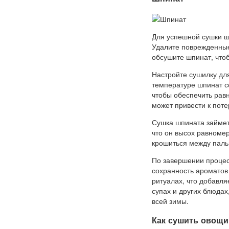
Для успешной сушки ш
Удалите поврежденные 
обсушите шпинат, чтоб
Настройте сушилку дл
температуре шпинат со
чтобы обеспечить равн
может привести к поте
Сушка шпината займет 
что он высох равномер
крошиться между паль
По завершении процес
сохранность ароматов
ритуалах, что добавл
супах и других блюдах
всей зимы.
Как сушить овощи