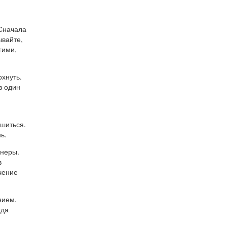
 Сначала
ывайте,
гими,
охнуть.
в один
ошиться.
ь.
йнеры.
в
чение
нием.
гда