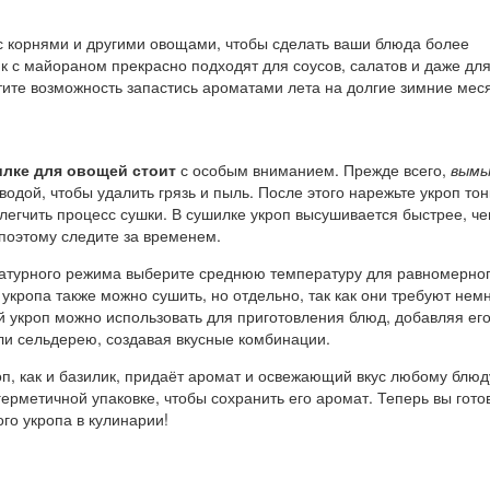
с корнями и другими овощами, чтобы сделать ваши блюда более
 с майораном прекрасно подходят для соусов, салатов и даже дл
тите возможность запастись ароматами лета на долгие зимние мес
илке для овощей стоит
с особым вниманием. Прежде всего,
вым
водой, чтобы удалить грязь и пыль. После этого нарежьте укроп то
блегчить процесс сушки. В сушилке укроп высушивается быстрее, ч
 поэтому следите за временем.
атурного режима выберите среднюю температуру для равномерно
укропа также можно сушить, но отдельно, так как они требуют нем
й укроп можно использовать для приготовления блюд, добавляя его
ли сельдерею, создавая вкусные комбинации.
оп, как и базилик, придаёт аромат и освежающий вкус любому блюд
 герметичной упаковке, чтобы сохранить его аромат. Теперь вы гото
го укропа в кулинарии!