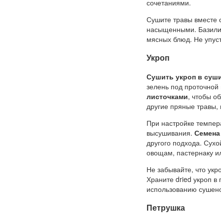
сочетаниями.
Сушите травы вместе 
насыщенными. Базилик
мясных блюд. Не упус
Укроп
Сушить укроп в суш
зелень под проточной 
листочками
, чтобы о
другие пряные травы,
При настройке темпер
высушивания.
Семена
другого подхода. Сухо
овощам, пастернаку и
Не забывайте, что укр
Храните dried укроп в
использованию сушено
Петрушка