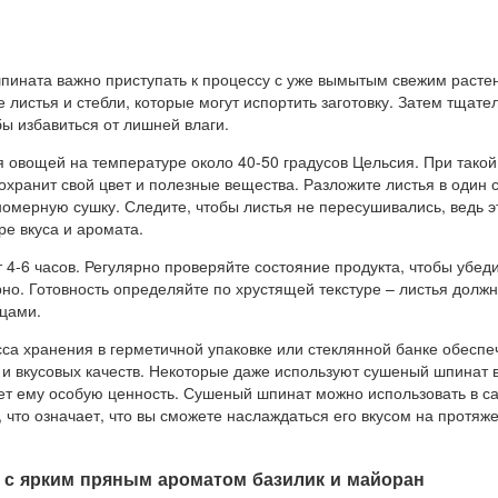
пината важно приступать к процессу с уже вымытым свежим расте
листья и стебли, которые могут испортить заготовку. Затем тщате
ы избавиться от лишней влаги.
я овощей на температуре около 40-50 градусов Цельсия. При такой
хранит свой цвет и полезные вещества. Разложите листья в один 
омерную сушку. Следите, чтобы листья не пересушивались, ведь э
ре вкуса и аромата.
4-6 часов. Регулярно проверяйте состояние продукта, чтобы убеди
но. Готовность определяйте по хрустящей текстуре – листья должн
цами.
са хранения в герметичной упаковке или стеклянной банке обеспе
 и вкусовых качеств. Некоторые даже используют сушеный шпинат 
яет ему особую ценность. Сушеный шпинат можно использовать в са
, что означает, что вы сможете наслаждаться его вкусом на протяж
 с ярким пряным ароматом базилик и майоран