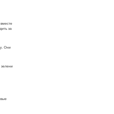
 вместе
дить за
у. Они
з зелени
овые