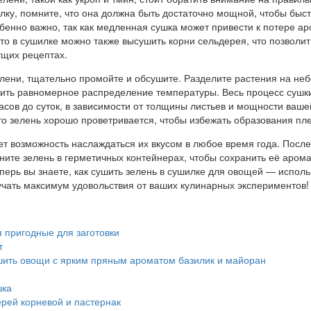
лку, помните, что она должна быть достаточно мощной, чтобы быс
обенно важно, так как медленная сушка может привести к потере ар
что в сушилке можно также высушить корни сельдерея, что позволит
ущих рецептах.
елени, тщательно промойте и обсушите. Разделите растения на не
чить равномерное распределение температуры. Весь процесс сушк
часов до суток, в зависимости от толщины листьев и мощности ваше
то зелень хорошо проветривается, чтобы избежать образования пл
ет возможность наслаждаться их вкусом в любое время года. После
ите зелень в герметичных контейнерах, чтобы сохранить её арома
перь вы знаете, как сушить зелень в сушилке для овощей — исполь
учать максимум удовольствия от ваших кулинарных экспериментов!
 пригодные для заготовки
т
шить овощи с ярким пряным ароматом базилик и майоран
ка
рей корневой и пастернак