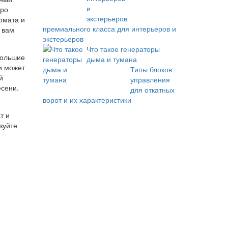
тро
омата и
премиального класса для интерьеров и
 вам
экстерьеров
Что такое генераторы
большие
дыма и тумана
и может
Типы блоков
й
управления
есени.
для откатных
ворот и их характеристики
т и
зуйте