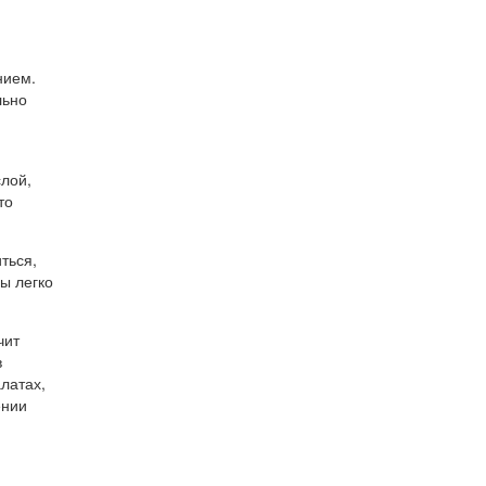
нием.
льно
слой,
то
ться,
ы легко
чит
в
латах,
ении