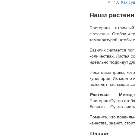
1.6
Как су
Наши растени
Пастернак – отличный 
с зеленью. Стебли и т
температурой, чтобы 
Базилик считается по
количествах. Листья с
идеально подойдут дл
Некоторые травы, кото
кулинарии. Их можно и
позволят наслаждатьс
Растение
Метод 
Пастернак
Сушка стебл
Базилик
Сушка листь
Помните, что правильн
качества, значит, сто
Шпинат