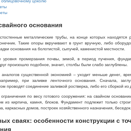
 облицовочному цоколю
еты
веты
свайного основания
стостенные металлические трубы, на конце которых находятся 
онечник. Такие опоры вкручивают в грунт вручную, либо оборуд
адки основания на болотистой, сыпучей, каменистой местности.
е уровня промерзания почвы, зимой, в период пучения, фунда
руг произошло подобное, значит, столбы были слабо заглублены.
т аналогов существенной экономией – уходит меньше денег, вр
апример, при заливке ленточного основания. Сначала, заглу
ом проводят соединение заливкой ростверка, либо его сборкой из 
 ограничения по весу готового сооружения: на свайном основани
м из кирпича, камня, блоков. Фундамент подлежит только строи
ва, каркасных домов, построек хозяйственного назначения, беседок
ых сваях: особенности конструкции с то
ения