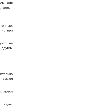
ием. Для
дящее.
тенные,
, но при
руют на
 другим
сительно
т смысл
личаются
, обувь,