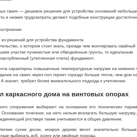
ых сваях — дешевое решение для устройства оснований небольш
ть и низкие трудозатраты делают подобные конструкции достаточн
остроении.
 из решений для устройства фундамента
тельство, о котором стоит знать, прежде чем монтировать свайный
ашем участке пучинистые или обводнённые грунты, то идеальным
заглубленный (утепленная плита) фундамент.
нта характерны повышенные температурные нагрузки на нижнюю 
дание на сваях через пол теряет гораздо больше тепла, чем дом н
А значит, требует более внимательного подхода к утеплению.
ол каркасного дома на винтовых опорах
ного сооружения выбирают на основании его технических парам
. Основание точечное, на него нельзя возлагать большую нагрузку,
оединяющий ростверк также учитываются в общее давление.
легкие сухие доски, мокрое дерево весит значительно больше
учше выбирать дуб, осину или хвойные породы.