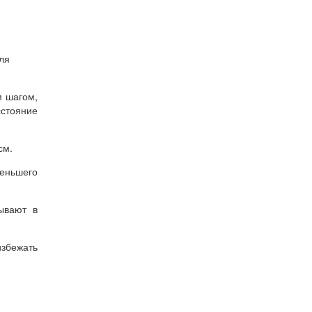
ля
м шагом,
стояние
см.
меньшего
ывают в
збежать