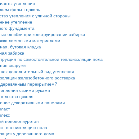
ианты утепления
аем фальш-цоколь
ство утепления с уличной стороны
ннее утепление
вого фундамента
ые ошибки при конструировании забирки
вка листовыми материалами
ная, бутовая кладка
ная забирка
трукция по самостоятельной теплоизоляции пола
ние снаружи
 как дополнительный вид утепления
золяции железобетонного ростверка
с деревянным перекрытием?
тепления своими руками
тельство цоколя
ение декоративными панелями
ласт
лекс
й пенополиуретан
ти теплоизоляцию пола
ляция у деревянного дома