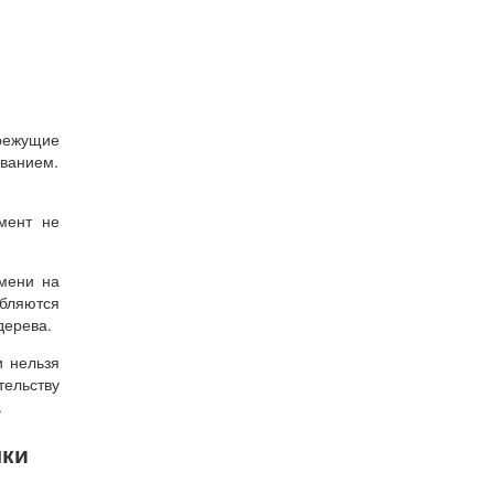
режущие
ованием.
мент не
емени на
бляются
дерева.
и нельзя
тельству
.
чки