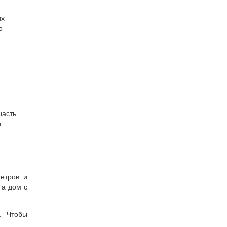
их
о
часть
а
етров и
 а дом с
. Чтобы