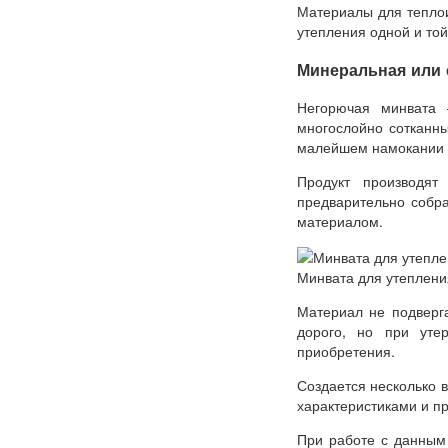
Материалы для теплои
утепления одной и той
Минеральная или 
Негорючая минвата 
многослойно сотканн
малейшем намокании 
Продукт производя
предварительно собр
материалом.
Минвата для утеплени
Материал не подверга
дорого, но при уте
приобретения.
Создается несколько 
характеристиками и п
При работе с данным 