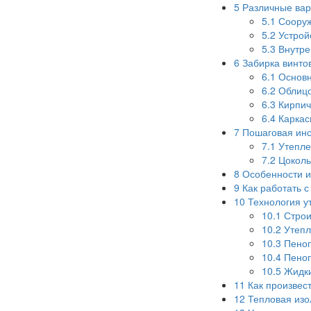
5
Различные вар
5.1
Сооруж
5.2
Устрой
5.3
Внутре
6
Забирка винто
6.1
Основн
6.2
Облицо
6.3
Кирпич
6.4
Каркас
7
Пошаговая инс
7.1
Утепле
7.2
Цоколь
8
Особенности и
9
Как работать 
10
Технология у
10.1
Строи
10.2
Утепл
10.3
Пеноп
10.4
Пеноп
10.5
Жидки
11
Как произвес
12
Тепловая изо