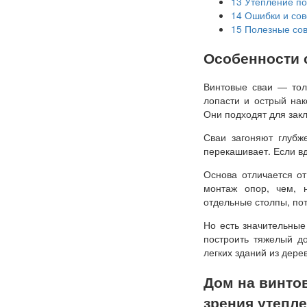
13
Утепление по
14
Ошибки и сов
15
Полезные со
Особенности 
Винтовые сваи — тол
лопасти и острый нак
Они подходят для закл
Сваи загоняют глубж
перекашивает. Если вд
Основа отличается о
монтаж опор, чем, н
отдельные столпы, пот
Но есть значительные
построить тяжелый до
легких зданий из дере
Дом на винтов
зрения утепл