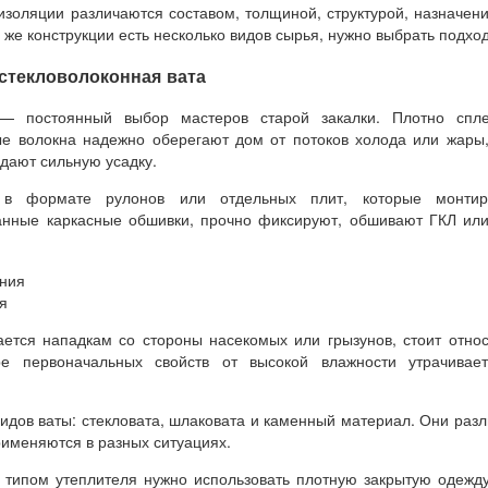
золяции различаются составом, толщиной, структурой, назначен
 же конструкции есть несколько видов сырья, нужно выбрать подхо
стекловолоконная вата
— постоянный выбор мастеров старой закалки. Плотно спле
ые волокна надежно оберегают дом от потоков холода или жары
дают сильную усадку.
т в формате рулонов или отдельных плит, которые монти
анные каркасные обшивки, прочно фиксируют, обшивают ГКЛ или
я
ется нападкам со стороны насекомых или грызунов, стоит отно
ре первоначальных свойств от высокой влажности утрачивае
видов ваты: стекловата, шлаковата и каменный материал. Они раз
рименяются в разных ситуациях.
типом утеплителя нужно использовать плотную закрытую одежду