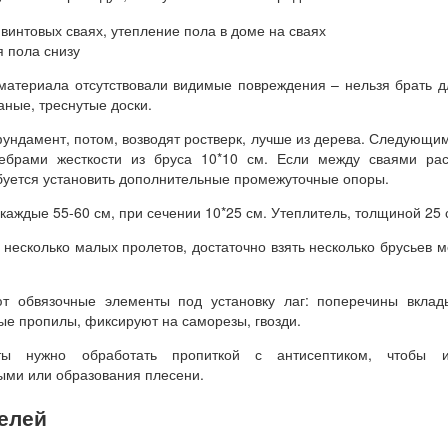
я пола снизу
 материала отсутствовали видимые повреждения – нельзя брать д
ные, треснутые доски.
ундамент, потом, возводят ростверк, лучше из дерева. Следующи
ебрами жесткости из бруса 10*10 см. Если между сваями рас
буется установить дополнительные промежуточные опоры.
каждые 55-60 см, при сечении 10*25 см. Утеплитель, толщиной 25 
 несколько малых пролетов, достаточно взять несколько брусьев 
т обвязочные элементы под установку лаг: поперечины вклад
ые пропилы, фиксируют на саморезы, гвозди.
ты нужно обработать пропиткой с антисептиком, чтобы и
ыми или образования плесени.
елей