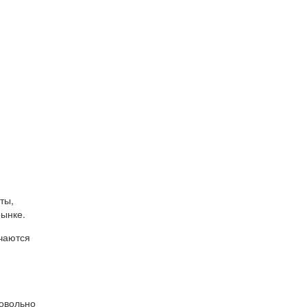
ты,
рынке.
чаются
довольно