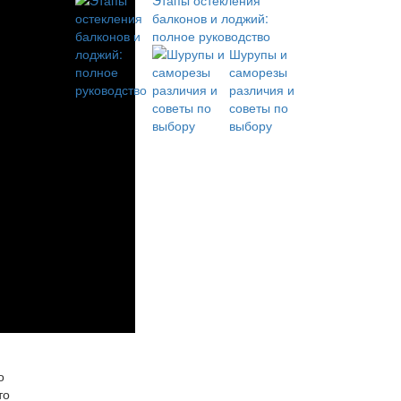
Этапы остекления
балконов и лоджий:
полное руководство
Шурупы и
саморезы
различия и
советы по
выбору
о
то