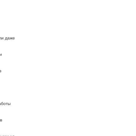
или даже
и
в
аботы
в