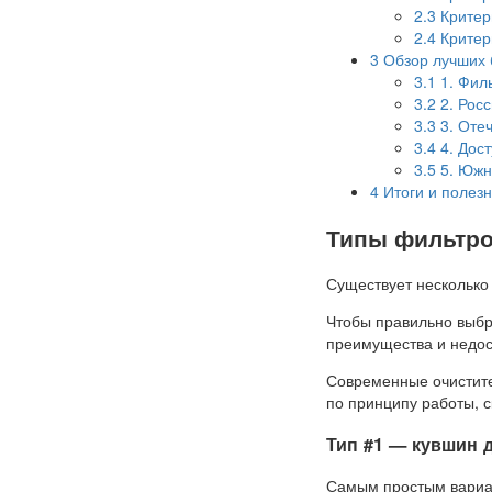
2.3
Критер
2.4
Критер
3
Обзор лучших 
3.1
1. Фил
3.2
2. Росс
3.3
3. Оте
3.4
4. Дост
3.5
5. Южно
4
Итоги и полезн
Типы фильтро
Существует несколько
Чтобы правильно выбр
преимущества и недост
Современные очистите
по принципу работы, с
Тип #1 — кувшин 
Самым простым вариа