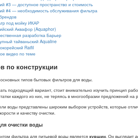
ий #3 — доступное пространство и стоимость
ий #4 — необходимость обслуживания фильтра
брендов
ьтр под мойку ИКАР
ийский Аквафор (Aquaphor)
чественная разработка Барьер
упный тайваньский Aqualine
корейский Raifil
ое видео по теме
в по конструкции
 основных типов бытовых фильтров для воды.
ать подходящий вариант, стоит внимательно изучить принцип рабо
атки каждого из них, не теряясь в многообразии предложений на 
ли воды представлены широким выбором устройств, которые отли
корости и качеству очистки.
для очистки воды
нтом фильтра для питьевой воды является
кувшин
. Он выглядит 