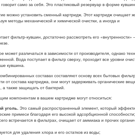
е говорит само за себя. Это пластиковый резервуар в форме кувшин
тие можно установить сменный картридж. Этот картридж очищает ж
ьзуя методы механической и химической очистки, а иногда и
отает фильтр-кувшин, достаточно рассмотреть его «внутренности»
резе.
е может различаться в зависимости от производителя, однако тех
менной. Вода поступает в фильтр сверху, проходит все уровни очист
аше кувшина.
комбинированных составах составляют основу всех бытовых фильт
ти от состава картриджа, они могут задерживать органические вещ
 а также защищать от бактерий.
им компонентам в вашем картридже могут относиться:
й уголь.
Это самый распространенный элемент, который эффект
еские примеси благодаря его высокой адсорбционной способности
его встречается в фильтрах, очищает от аммиака и прочих органи
уется для удаления хлора и его остатков из воды;