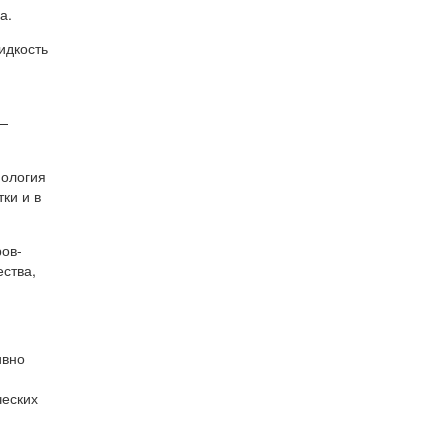
а.
идкость
 —
нология
ки и в
ров-
ества,
ивно
;
ческих