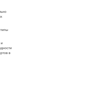
льно
ых
 типы
 и
ядности
ртов в