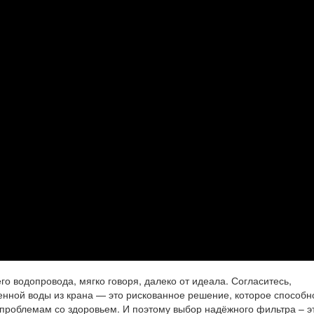
го водопровода, мягко говоря, далеко от идеала. Согласитесь,
нной воды из крана — это рискованное решение, которое способн
 проблемам со здоровьем. И поэтому выбор надёжного фильтра – э