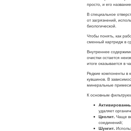
просто, и его названи
В специальное отверс
от загрязнений, испол
биологической.
Чтобы понять, как раб
сменный картридж в с
Внутреннее содержимо
очистки остается неиз
итоге оказывается в ч
Редкие компоненты в 
кувшинов. В зависимос
минеральные примеси,
К основным фильтрующ
Активированны
удаляет органич
Цеолит.
Чаще вс
соединений;
Шунгит.
Использ