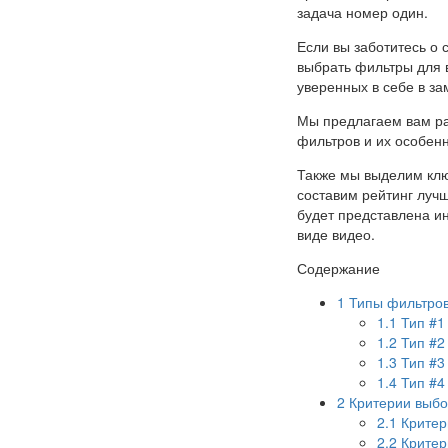
задача номер один.
Если вы заботитесь о 
выбрать фильтры для 
уверенных в себе в за
Мы предлагаем вам ра
фильтров и их особенн
Также мы выделим клю
составим рейтинг лучш
будет представлена и
виде видео.
Содержание
1
Типы фильтров
1.1
Тип #1
1.2
Тип #2
1.3
Тип #3
1.4
Тип #4
2
Критерии выбо
2.1
Критер
2.2
Критер