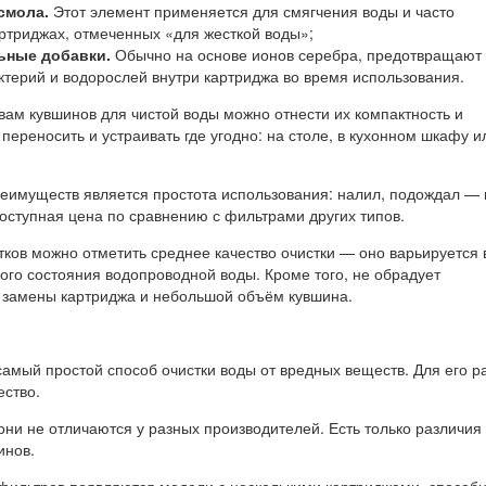
смола.
Этот элемент применяется для смягчения воды и часто
артриджах, отмеченных «для жесткой воды»;
ьные добавки.
Обычно на основе ионов серебра, предотвращают
терий и водорослей внутри картриджа во время использования.
вам кувшинов для чистой воды можно отнести их компактность и
 переносить и устраивать где угодно: на столе, в кухонном шкафу 
еимуществ является простота использования: налил, подождал — 
доступная цена по сравнению с фильтрами других типов.
ков можно отметить среднее качество очистки — оно варьируется 
ого состояния водопроводной воды. Кроме того, не обрадует
 замены картриджа и небольшой объём кувшина.
самый простой способ очистки воды от вредных веществ. Для его р
ество.
они не отличаются у разных производителей. Есть только различия 
инов.