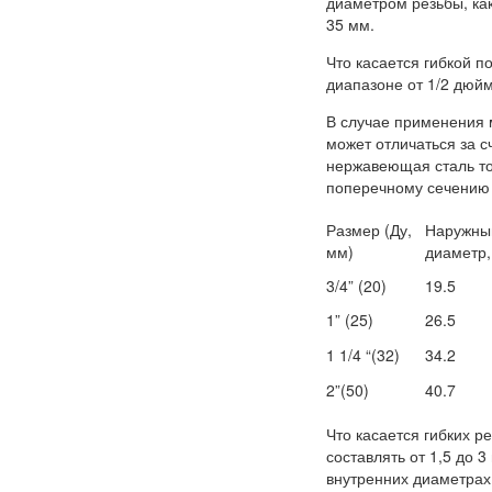
диаметром резьбы, как
35 мм.
Что касается гибкой п
диапазоне от 1/2 дюйм
В случае применения 
может отличаться за с
нержавеющая сталь то
поперечному сечению 
Размер (Ду,
Наружны
мм)
диаметр
3/4” (20)
19.5
1” (25)
26.5
1 1/4 “(32)
34.2
2”(50)
40.7
Что касается гибких р
составлять от 1,5 до 
внутренних диаметрах 