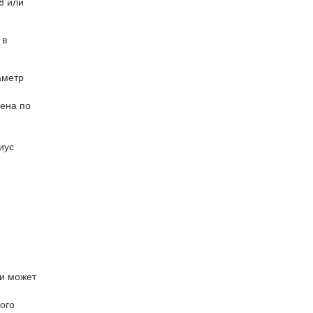
8 или
 в
аметр
ена по
иус
ки может
ого