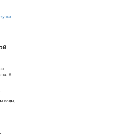
окупке
ой
ся
она. В
:
м воды,