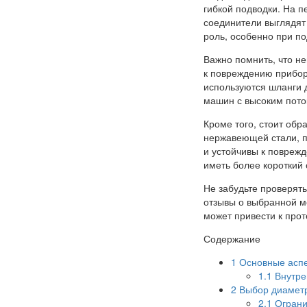
гибкой подводки. На п
соединители выглядят
роль, особенно при п
Важно помнить, что н
к повреждению прибор
используются шланги 
машин с высоким пото
Кроме того, стоит обр
нержавеющей стали, п
и устойчивы к поврежд
иметь более короткий 
Не забудьте проверять
отзывы о выбранной м
может привести к прот
Содержание
1
Основные аспе
1.1
Внутре
2
Выбор диаметра
2.1
Ограни