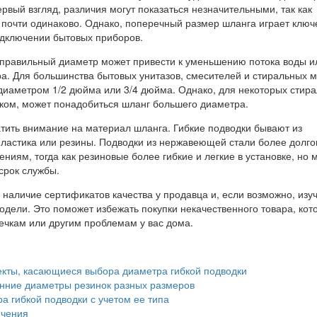
ервый взгляд, различия могут показаться незначительными, так как
 почти одинаково. Однако, поперечный размер шланга играет клю
одключении бытовых приборов.
еправильный диаметр может привести к уменьшению потока воды и
а. Для большинства бытовых унитазов, смесителей и стиральных 
диаметром 1/2 дюйма или 3/4 дюйма. Однако, для некоторых стир
ком, может понадобиться шланг большего диаметра.
атить внимание на материал шланга. Гибкие подводки бывают из
ластика или резины. Подводки из нержавеющей стали более долг
ениям, тогда как резиновые более гибкие и легкие в установке, но 
срок службы.
 наличие сертификатов качества у продавца и, если возможно, изу
одели. Это поможет избежать покупки некачественного товара, кот
ечкам или другим проблемам у вас дома.
кты, касающиеся выбора диаметра гибкой подводки
нние диаметры резинок разных размеров
 гибкой подводки с учетом ее типа
чения