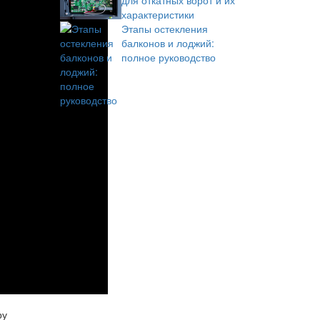
для откатных ворот и их
характеристики
Этапы остекления
балконов и лоджий:
полное руководство
ру