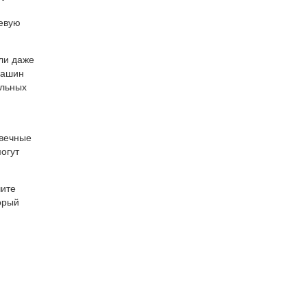
чевую
ли даже
машин
альных
овечные
могут
чите
орый