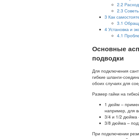
2.2
Расход
2.3
Советы
3
Как самостояте
3.1
Обраща
4
Установка и эк
4.1
Пробле
Основные асп
подводки
Для подключения сант
гибкие шланги-соедини
обоих случаях для со
Размер гайки на гибко
1 дюйм – примен
например, для в
3/4 и 1/2 дюйма
3/8 дюйма – под
При подключении рези