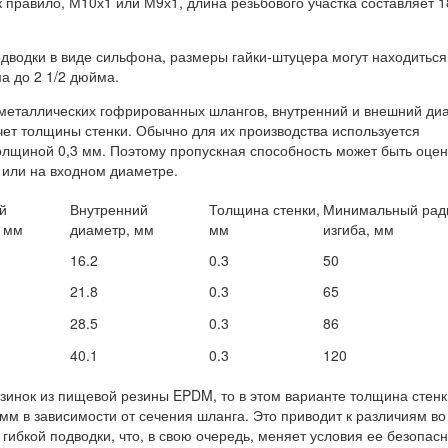
 правило, М10х1 или М9х1, длина резьбового участка составляет 1
одводки в виде сильфона, размеры гайки-штуцера могут находиться
а до 2 1/2 дюйма.
металлических гофрированных шлангов, внутренний и внешний ди
чет толщины стенки. Обычно для их производства используется
лщиной 0,3 мм. Поэтому пропускная способность может быть оцен
или на входном диаметре.
й
Внутренний
Толщина стенки,
Минимальный рад
, мм
диаметр, мм
мм
изгиба, мм
16.2
0.3
50
21.8
0.3
65
28.5
0.3
86
40.1
0.3
120
езинок из пищевой резины EPDM, то в этом варианте толщина стен
3 мм в зависимости от сечения шланга. Это приводит к различиям во
гибкой подводки, что, в свою очередь, меняет условия ее безопасн