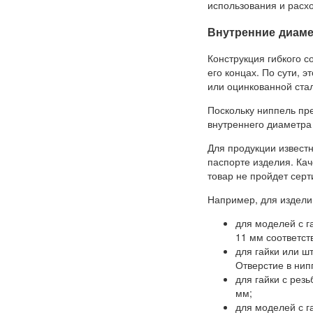
использования и расх
Внутренние диаме
Конструкция гибкого 
его концах. По сути, э
или оцинкованной стал
Поскольку ниппель пре
внутреннего диаметра 
Для продукции извест
паспорте изделия. Кач
товар не пройдет сер
Например, для издели
для моделей с г
11 мм соответст
для гайки или ш
Отверстие в нип
для гайки с рез
мм;
для моделей с г