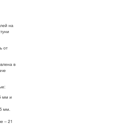
лей на
атуни
.
ь от
влена в
аче
ые:
5 мм и
5 мм.
ле – 21