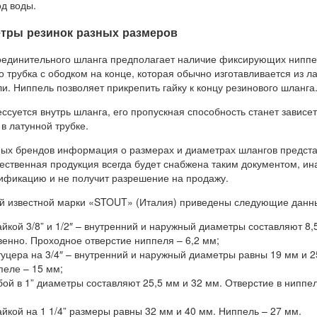
од воды.
тры резинок разных размеров
соединительного шланга предполагает наличие фиксирующих ниппе
то трубка с ободком на конце, которая обычно изготавливается из л
и. Ниппель позволяет прикрепить гайку к концу резинового шланга
ссуется внутрь шланга, его пропускная способность станет зависет
в латунной трубке.
ных брендов информация о размерах и диаметрах шлангов предста
ественная продукция всегда будет снабжена таким документом, ин
тификацию и не получит разрешение на продажу.
й известной марки «STOUT» (Италия) приведены следующие данн
айкой 3/8” и 1/2″ – внутренний и наружный диаметры составляют 8,
венно. Проходное отверстие ниппеля – 6,2 мм;
туцера на 3/4″ – внутренний и наружный диаметры равны 19 мм и 2
пеле – 15 мм;
ьбой в 1” диаметры составляют 25,5 мм и 32 мм. Отверстие в ниппе
айкой на 1 1/4” размеры равны 32 мм и 40 мм. Ниппель – 27 мм.