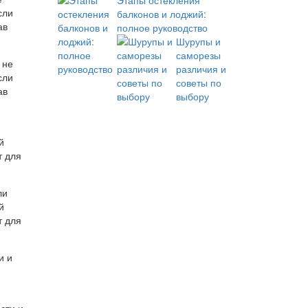
Этапы остекления
сли
балконов и лоджий:
ав
полное руководство
Шурупы и
саморезы
различия и
советы по
выбору
й
т для
и и