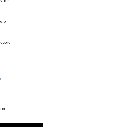
ого
з
без