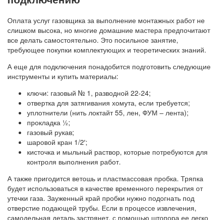
Оплата услуг газовщика за выполнение монтажных работ не
слишком высока, но многие домашние мастера предпочитают
все делать самостоятельно. Это посильное занятие,
требующее покупки комплектующих и теоретических знаний.
А еще для подключения понадобится подготовить следующие
инструменты и купить материалы:
ключи: газовый № 1, разводной 22-24;
отвертка для затягивания хомута, если требуется;
уплотнители (нить локтайт 55, лен, ФУМ – лента);
прокладка ½;
газовый рукав;
шаровой кран 1/2′;
кисточка и мыльный раствор, которые потребуются для
контроля выполнения работ.
А также пригодится ветошь и пластмассовая пробка. Тряпка
будет использоваться в качестве временного перекрытия от
утечки газа. Зауженный край пробки нужно подогнать под
отверстие подающей трубы. Если в процессе извлечения,
самодельная деталь застрянет, с помощью штопора ее легко