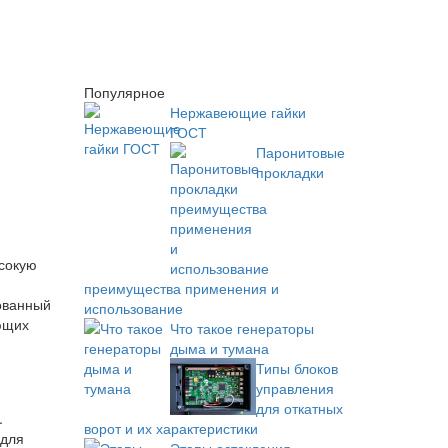
Популярное
Нержавеющие гайки
ГОСТ
Паронитовые
прокладки
ысокую
преимущества применения и
нованный
использование
ющих
Что такое генераторы
дыма и тумана
Типы блоков
управления
для откатных
.
ворот и их характеристики
 для