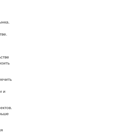
ынка.
тве.
ьстве
роить
печить
и и
ектов.
ньше
ия