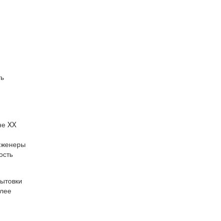
ть
не XX
нженеры
ость
бытовки
олее