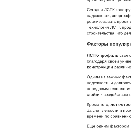
Сегодня ЛСТК конструк
надежности, энергоэф
реализовывать проекты
Технология ЛСТК прод
строительства, что де
Факторы популяр
ЛСТК-профиль
стал 
благодаря своей унив
конструкции
различно
Одним из важных факт
надежность и долгове
передовым технология
стойки к воздействию 
Кроме того,
лстк-стр
За счет легкости и пр
времени по сравнени
Еще одним фактором в