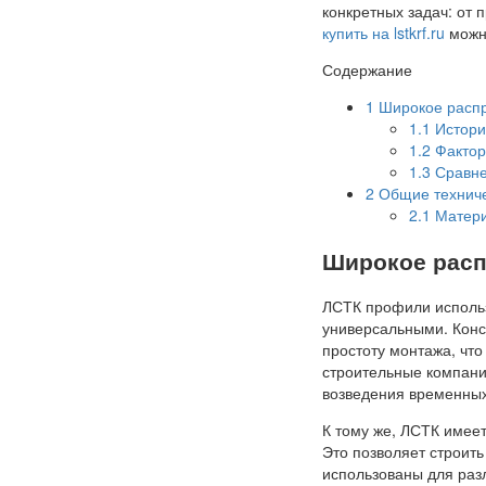
конкретных задач: от 
купить на lstkrf.ru
можно
Содержание
1
Широкое распр
1.1
Истори
1.2
Фактор
1.3
Сравне
2
Общие техниче
2.1
Матери
Широкое расп
ЛСТК профили использу
универсальными. Конст
простоту монтажа, что
строительные компани
возведения временных
К тому же, ЛСТК имее
Это позволяет строить
использованы для раз