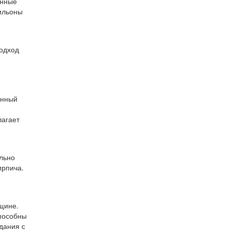
енные
ильоны
подход
енный
лагает
льно
ирпича.
и
щине.
способны
дания с