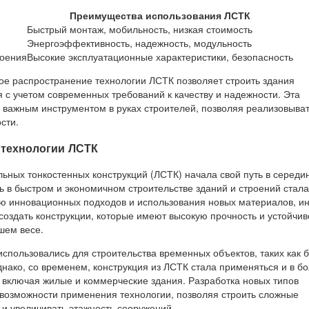
Преимущества использования ЛСТК
Быстрый монтаж, мобильность, низкая стоимость
Энергоэффективность, надежность, модульность
роения
Высокие эксплуатационные характеристики, безопасность
ое распространение технологии ЛСТК позволяет строить здания
 с учетом современных требований к качеству и надежности. Эта
я важным инструментом в руках строителей, позволяя реализовыва
сти.
 технологии ЛСТК
льных тонкостенных конструкций (ЛСТК) начала свой путь в середи
ть в быстром и экономичном строительстве зданий и строений стала
ю инновационных подходов и использования новых материалов, и
создать конструкции, которые имеют высокую прочность и устойчив
шем весе.
спользовались для строительства временных объектов, таких как 
нако, со временем, конструкция из ЛСТК стала применяться и в б
 включая жилые и коммерческие здания. Разработка новых типов
озможности применения технологии, позволяя строить сложные
и увеличивать этажность сооружений.