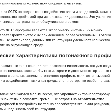
и минимальным количеством опорных элементов.
ии из ЛСТК не подвержены воздействию влаги и вредителей, таких к
 становится проблемой при использовании древесины. Это увеличи
и снижает затраты на их обслуживание и ремонт.
, что ЛСТК-профили являются экологически чистыми, их можно
елает строительство с их применением более устойчивым. В отлич
льных материалов, данный тип конструкций уменьшает количество
твие на окружающую среду.
еские характеристики погонажного проф
различные типы сечений, что позволяет использовать его для соз
го назначения, включая
бытовки
, гаражи и даже многоквартирные
нная с использованием погонажного профиля, отличается высокой
им воздействиям, таким как дождь, снег и ветер, что особенно важ
акже отличаются малым весом, что упрощает их транспортировку 
т значительно сократить временные затраты на
строительство
.
рофилей в постройках не только способствует экономии ресурсов, 
ь и надежность всей конструкции.