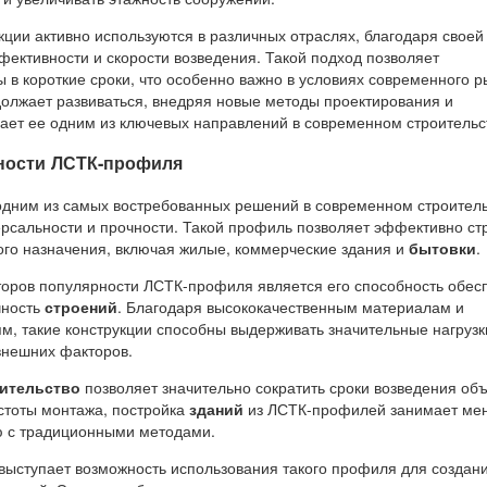
ции активно используются в различных отраслях, благодаря своей
фективности и скорости возведения. Такой подход позволяет
 в короткие сроки, что особенно важно в условиях современного р
олжает развиваться, внедряя новые методы проектирования и
лает ее одним из ключевых направлений в современном строительс
ности ЛСТК-профиля
одним из самых востребованных решений в современном строител
ерсальности и прочности. Такой профиль позволяет эффективно ст
го назначения, включая жилые, коммерческие здания и
бытовки
.
оров популярности ЛСТК-профиля является его способность обес
чность
строений
. Благодаря высококачественным материалам и
м, такие конструкции способны выдерживать значительные нагрузк
внешних факторов.
оительство
позволяет значительно сократить сроки возведения объ
остоты монтажа, постройка
зданий
из ЛСТК-профилей занимает ме
ю с традиционными методами.
ыступает возможность использования такого профиля для создан