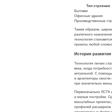
Тип строения
Бытовки
Офисные здания
Производственные ст
Таким образом, широк
различного назначения
технология становитс
проекты любой сложно
История развития
Технология легких ста
века, когда потребнос
актуальной. С помощь
и архитекторы смогли 
при значительно мень
Первоначально ЛСТК и
и малые постройки. Од
масштабных проектах,
профилей расширила в
архитектурные формы 