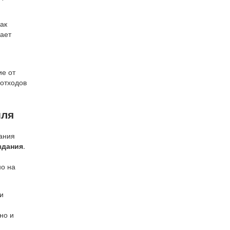
ак
вает
ие от
 отходов
иля
дания
здания
.
но на
и
но и