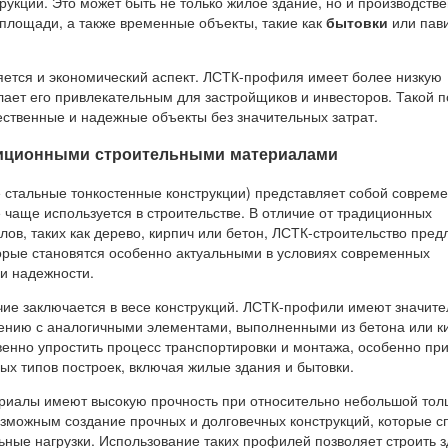
рукций. Это может быть не только жилое здание, но и производств
площади, а также временные объекты, такие как
бытовки
или пав
ется и экономический аспект. ЛСТК-профиля имеет более низкую
лает его привлекательным для застройщиков и инвесторов. Такой 
ественные и надежные объекты без значительных затрат.
диционными строительными материалами
 стальные тонкостенные конструкции) представляет собой соврем
 чаще используется в строительстве. В отличие от традиционных
ов, таких как дерево, кирпич или бетон, ЛСТК-строительство пред
орые становятся особенно актуальными в условиях современных
 и надежности.
чие заключается в весе конструкций. ЛСТК-профили имеют значите
ению с аналогичными элементами, выполненными из бетона или к
венно упростить процесс транспортировки и монтажа, особенно пр
ых типов построек, включая жилые здания и бытовки.
риалы имеют высокую прочность при относительно небольшой тол
озможным создание прочных и долговечных конструкций, которые 
ьные нагрузки. Использование таких профилей позволяет строить з