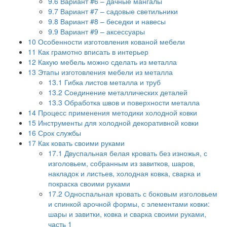
9.6
Вариант #6 – дачные мангалы
9.7
Вариант #7 – садовые светильники
9.8
Вариант #8 – беседки и навесы
9.9
Вариант #9 – аксессуары
10
Особенности изготовления кованой мебели
11
Как грамотно вписать в интерьер
12
Какую мебель можно сделать из металла
13
Этапы изготовления мебели из металла
13.1
Гибка листов металла и труб
13.2
Соединение металлических деталей
13.3
Обработка швов и поверхности металла
14
Процесс применения методики холодной ковки
15
Инструменты для холодной декоративной ковки
16
Срок службы
17
Как ковать своими руками
17.1
Двуспальная белая кровать без изножья, с
изголовьем, собранным из завитков, шаров,
накладок и листьев, холодная ковка, сварка и
покраска своими руками
17.2
Односпальная кровать с боковым изголовьем
и спинкой арочной формы, с элементами ковки:
шары и завитки, ковка и сварка своими руками,
часть 1