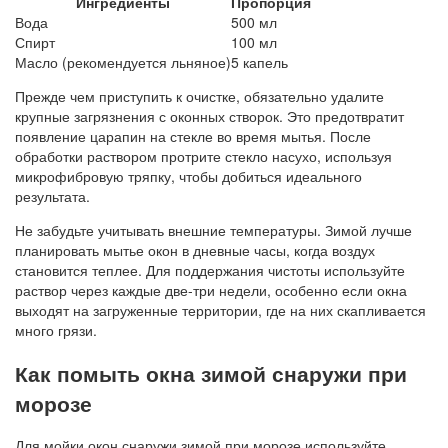
Ингредиенты
Пропорция
Вода
500 мл
Спирт
100 мл
Масло (рекомендуется льняное)
5 капель
Прежде чем приступить к очистке, обязательно удалите
крупные загрязнения с оконных створок. Это предотвратит
появление царапин на стекле во время мытья. После
обработки раствором протрите стекло насухо, используя
микрофибровую тряпку, чтобы добиться идеального
результата.
Не забудьте учитывать внешние температуры. Зимой лучше
планировать мытье окон в дневные часы, когда воздух
становится теплее. Для поддержания чистоты используйте
раствор через каждые две-три недели, особенно если окна
выходят на загруженные территории, где на них скапливается
много грязи.
Как помыть окна зимой снаружи при
морозе
Для мойки окон снаружи зимой при морозе используйте