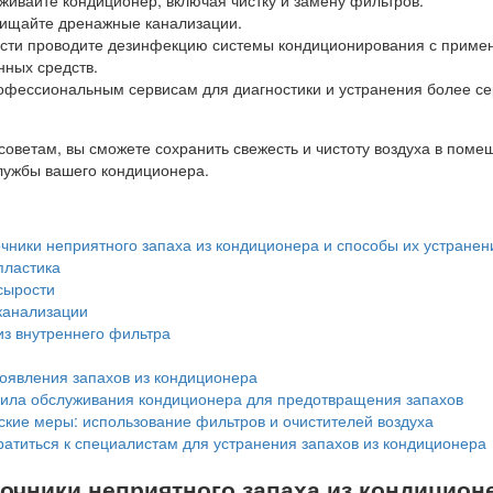
чищайте дренажные канализации.
сти проводите дезинфекцию системы кондиционирования с приме
нных средств.
офессиональным сервисам для диагностики и устранения более с
оветам, вы сможете сохранить свежесть и чистоту воздуха в поме
службы вашего кондиционера.
ники неприятного запаха из кондиционера и способы их устранен
пластика
сырости
канализации
из внутреннего фильтра
оявления запахов из кондиционера
вила обслуживания кондиционера для предотвращения запахов
кие меры: использование фильтров и очистителей воздуха
ратиться к специалистам для устранения запахов из кондиционера
очники неприятного запаха из кондицион