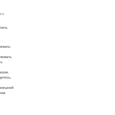
о с
лить
бежать
твовать
ть
азом,
дитесь,
 внешней
 как