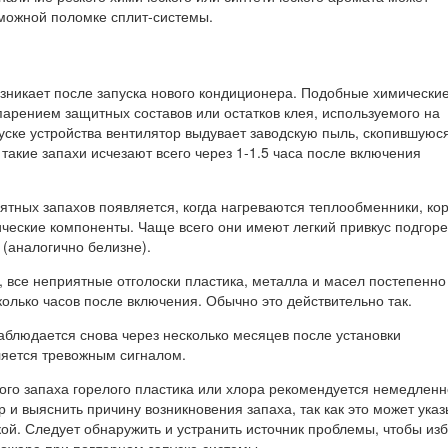
зможной поломке сплит-системы.
озникает после запуска нового кондиционера. Подобные химически
парением защитных составов или остатков клея, используемого на
уске устройства вентилятор выдувает заводскую пыль, скопившуюс
такие запахи исчезают всего через 1-1.5 часа после включения
тных запахов появляется, когда нагреваются теплообменники, ко
ические компоненты. Чаще всего они имеют легкий привкус подгор
(аналогично белизне).
, все неприятные отголоски пластика, металла и масел постепенно
олько часов после включения. Обычно это действительно так.
аблюдается снова через несколько месяцев после установки
ляется тревожным сигналом.
ого запаха горелого пластика или хлора рекомендуется немедленн
 и выяснить причину возникновения запаха, так как это может указ
ой. Следует обнаружить и устранить источник проблемы, чтобы из