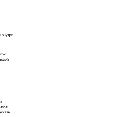
е
я внутри
рпус
евшей
о
ывать
бежать