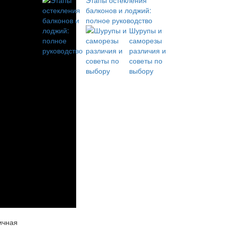
Этапы остекления
балконов и лоджий:
полное руководство
Шурупы и
саморезы
различия и
советы по
выбору
ичная