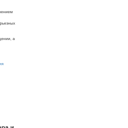
нением
ерьезных
щении, а
ия
ера и