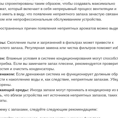
ры спроектированы таким образом, чтобы создавать максимально
ат, который включает в себя непрерывный процесс вентиляции и
иметь в виду, что появление неприятного запаха зачастую связан
ом или непрофессиональным обслуживанием устройства.
ространенных причин появления неприятных ароматов можно выде
ры:
Скопление пыли и загрязнений в фильтрах может привести к
хлого запаха. Регулярная замена или чистка фильтров поможет из
ок:
Влажные условия в системе кондиционирования могут способс
 грибка. Если вы замечаете запах плесени, рекомендуется провери
стия и очистить конденсаторы.
енажом:
Если дренажная система не функционирует должным обр
сти к накоплению воды и, как следствие, неприятным запахам. Убе
сорены.
ужающей среды:
Иногда запахи могут проникать в кондиционер из
, что вблизи устройства нет источников неприятных запахов, таких
аты.
лему с запахами, следуйте следующим рекомендациям:
живайте кондиционер, включая чистку и замену фильтров.