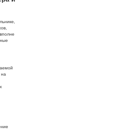
льнике,
хов,
 вполне
тные
ваемой
 на
х
ение