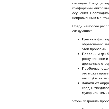
ситуация. Кондиционе
комфортный микроклим
осушения. Необходимо 
неправильным монтаж
Среди наиболее расп
следующие:
Грязные фильт
образованию зат
этой проблемы.
Плесень и гриб
росту плесени и
дренажные отвер
Проблемы с др
это может приве
что трубы не за
Запахи от окр
среды. Убедитесь
мусор или химик
Чтобы устранить проб
Регулярно обслу