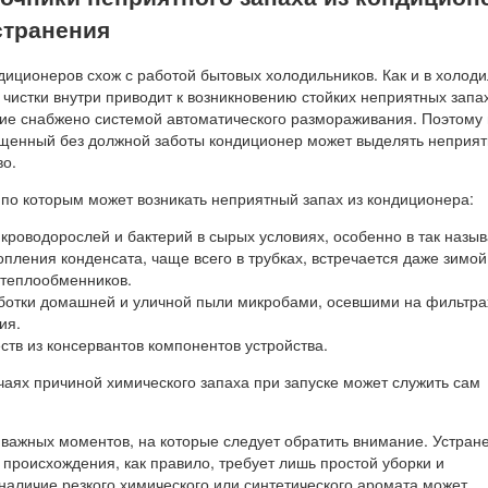
странения
иционеров схож с работой бытовых холодильников. Как и в холоди
 чистки внутри приводит к возникновению стойких неприятных запа
ие снабжено системой автоматического размораживания. Поэтому
ущенный без должной заботы кондиционер может выделять неприя
во.
 по которым может возникать неприятный запах из кондиционера:
роводорослей и бактерий в сырых условиях, особенно в так назы
опления конденсата, чаще всего в трубках, встречается даже зимой
 теплообменников.
ботки домашней и уличной пыли микробами, осевшими на фильтра
ия.
тв из консервантов компонентов устройства.
чаях причиной химического запаха при запуске может служить сам
 важных моментов, на которые следует обратить внимание. Устран
 происхождения, как правило, требует лишь простой уборки и
наличие резкого химического или синтетического аромата может