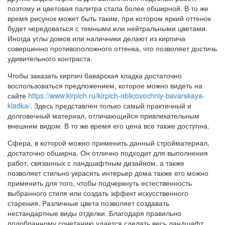
поэтому и цветовая палитра стала более обширной. В то же
время рисунок может быть таким, при котором яркий оттенок
будет чередоваться с темными или нейтральными цветами.
Иногда углы домов или наличники делают из кирпича
совершенно противоположного оттенка, что позволяет достичь
удивительного контраста.
Чтобы заказать кирпич баварская кладка достаточно
воспользоваться предложением, которое можно видеть на
сайте
https://www.kirpich.ru/kirpich-oblicovochniy-bavarskaya-
kladka/
. Здесь представлен только самый практичный и
долговечный материал, отличающийся привлекательным
внешним видом. В то же время его цена все также доступна.
Сфера, в которой можно применить данный стройматериал,
достаточно обширна. Он отлично подходит для выполнения
работ, связанных с ландшафтным дизайном, а также
позволяет стильно украсить интерьер дома также его можно
применить для того, чтобы подчеркнуть естественность
выбранного стиля или создать эффект искусственного
старения. Различные цвета позволяет создавать
нестандартные виды отделки. Благодаря правильно
подобранному сочетанию удается сделать весь ландшафт