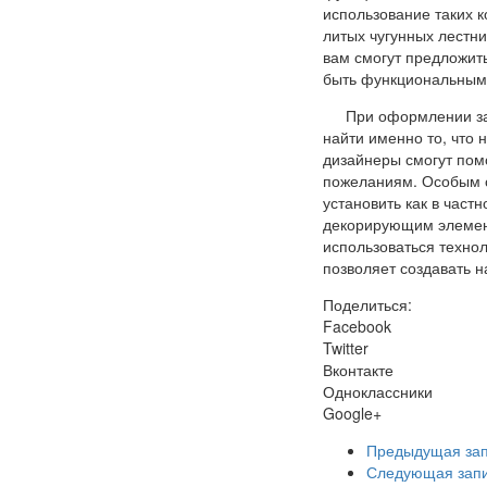
использование таких к
литых чугунных лестни
вам смогут предложит
быть функциональными
При оформлении за
найти именно то, что 
дизайнеры смогут пом
пожеланиям. Особым с
установить как в част
декорирующим элемент
использоваться технол
позволяет создавать 
Поделиться:
Facebook
Twitter
Вконтакте
Одноклассники
Google+
Предыдущая за
Следующая зап