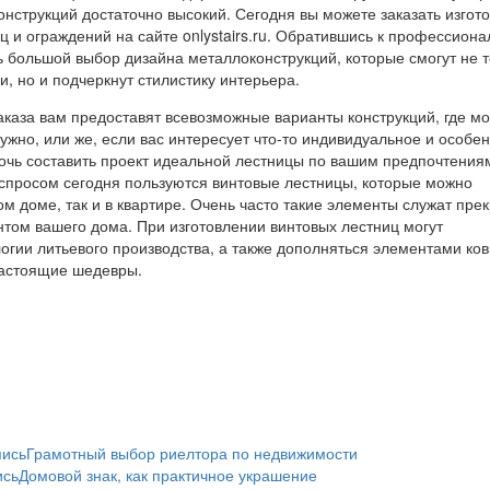
онструкций достаточно высокий. Сегодня вы можете заказать изгот
ц и ограждений на сайте onlystairs.ru. Обратившись к профессиона
ь большой выбор дизайна металлоконструкций, которые смогут не т
, но и подчеркнут стилистику интерьера.
каза вам предоставят всевозможные варианты конструкций, где м
нужно, или же, если вас интересует что-то индивидуальное и особен
очь составить проект идеальной лестницы по вашим предпочтения
просом сегодня пользуются винтовые лестницы, которые можно
ном доме, так и в квартире. Очень часто такие элементы служат пр
ом вашего дома. При изготовлении винтовых лестниц могут
огии литьевого производства, а также дополняться элементами ковк
настоящие шедевры.
пись
Грамотный выбор риелтора по недвижимости
ись
Домовой знак, как практичное украшение