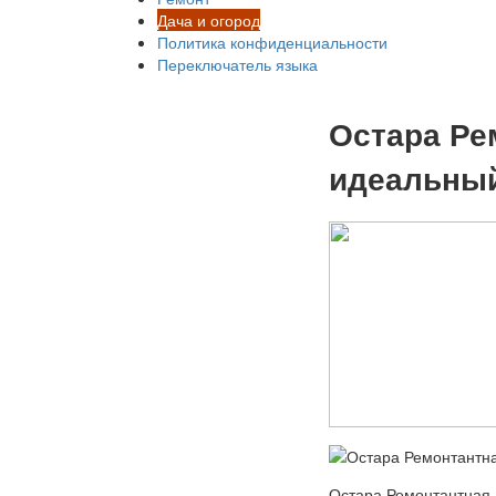
Дача и огород
Политика конфиденциальности
Переключатель языка
Остара Ре
идеальный
Остара Ремонтантная –