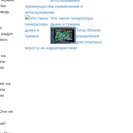
лаз
преимущества применения и
 ведь
использование
Что такое генераторы
дыма и тумана
Типы блоков
управления
для откатных
ворот и их характеристики
 на
бли
им
 Они не
ым!