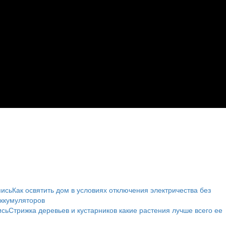
пись
Как освятить дом в условиях отключения электричества без
аккумуляторов
ись
Стрижка деревьев и кустарников какие растения лучше всего ее