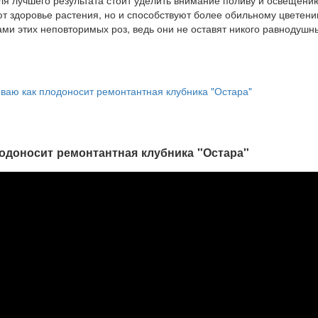
ваю как плодоносит ремонтантная клубника "Остара"
одоносит ремонтантная клубника "Остара"