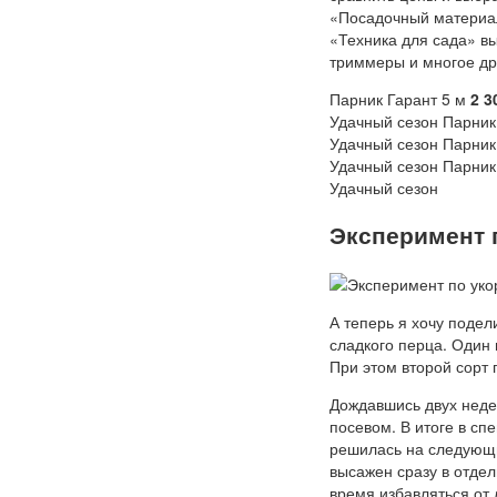
«Посадочный материал
«Техника для сада» вы
триммеры и многое дру
Парник Гарант 5 м
2 3
Удачный сезон Парни
Удачный сезон Парник
Удачный сезон Парни
Удачный сезон
Эксперимент 
А теперь я хочу подел
сладкого перца. Один 
При этом второй сорт 
Дождавшись двух недел
посевом. В итоге в сп
решилась на следующи
высажен сразу в отдел
время избавляться от