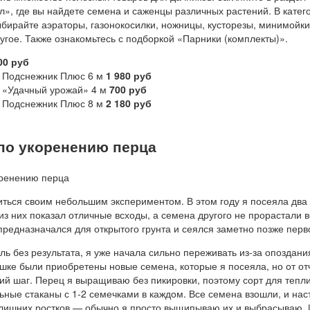
», где вы найдете семена и саженцы различных растений. В катег
бирайте аэраторы, газонокосилки, ножницы, кусторезы, минимойки
гое. Также ознакомьтесь с подборкой «Парники (комплекты)».
00 руб
к Подснежник Плюс 6 м
1 980 руб
 «Удачный урожай» 4 м
700 руб
к Подснежник Плюс 8 м
2 180 руб
по укоренению перца
иться своим небольшим экспериментом. В этом году я посеяла два
из них показал отличные всходы, а семена другого не прорастали в
предназначался для открытого грунта и сеялся заметно позже перв
ь без результата, я уже начала сильно переживать из-за опоздани
ешке были приобретены новые семена, которые я посеяла, но от о
й шаг. Перец я выращиваю без пикировки, поэтому сорт для тепл
ьные стаканы с 1-2 семечками в каждом. Все семена взошли, и нас
 лишних ростков — обычно я просто выщипываю их и выбрасываю. 