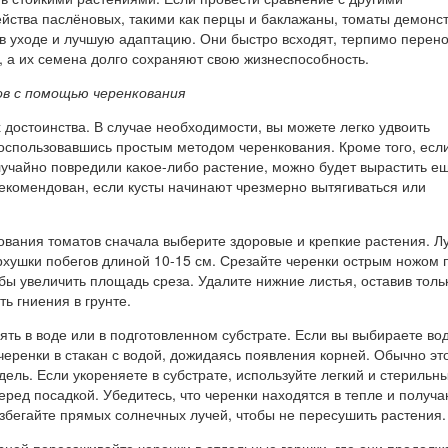
йства паслёновых, такими как перцы и баклажаны, томаты демонс
в уходе и лучшую адаптацию. Они быстро всходят, терпимо перен
, а их семена долго сохраняют свою жизнеспособность.
в с помощью черенкования
х достоинства. В случае необходимости, вы можете легко удвоить
воспользовавшись простым методом черенкования. Кроме того, есл
лучайно повредили какое-либо растение, можно будет вырастить е
екомендован, если кусты начинают чрезмерно вытягиваться или
ования томатов сначала выберите здоровые и крепкие растения. Л
рхушки побегов длиной 10-15 см. Срезайте черенки острым ножом 
обы увеличить площадь среза. Удалите нижние листья, оставив толь
ть гниения в грунте.
ть в воде или в подготовленном субстрате. Если вы выбираете вод
еренки в стакан с водой, дожидаясь появления корней. Обычно эт
дель. Если укореняете в субстрате, используйте легкий и стерильны
еред посадкой. Убедитесь, что черенки находятся в тепле и получ
избегайте прямых солнечных лучей, чтобы не пересушить растения.
рней пересаживайте черенки в отдельные горшки, где они продолж