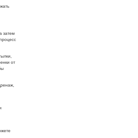
ежать
а затем
 процесс
тылки,
енки от
бы
дренаж,
и
ожете