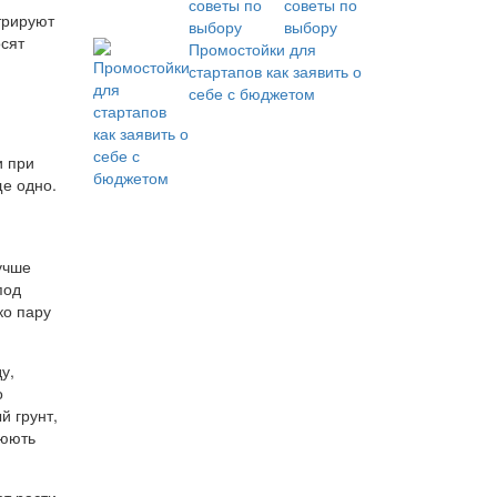
советы по
трируют
выбору
осят
Промостойки для
стартапов как заявить о
себе с бюджетом
и при
ще одно.
учше
под
ко пару
у,
о
й грунт,
аюють
ат расти