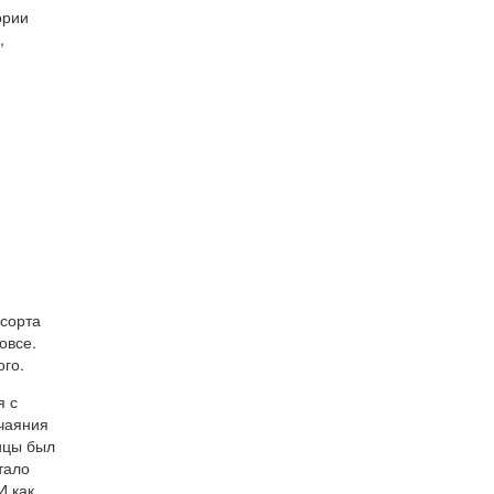
ории
,
 сорта
овсе.
ого.
я с
тчаяния
ицы был
тало
И как