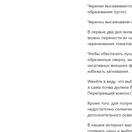
Черенки высаживаются
образования пустот.
Черенки высаживаем 
В первые два дня внов
можно перенести их н
черенкования томатов
Чтобы обеспечить луч
обрезанные сверху, к
негативных внешних фа
избежать загнивания.
Имейте в виду, что вы
а сама почва должна 
Перепревший компост 
Кроме того, для полу
недостаточно солнечн
дополнительного осве
В нашем интернет-маг
сравнить цены и выбра