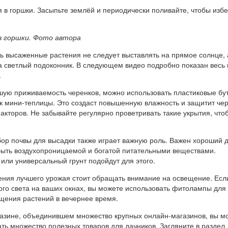
 в горшки. Засыпьте землёй и периодически поливайте, чтобы изб
в горшки
. Фото автора
ь высаженные растения не следует выставлять на прямое солнце, 
а светлый подоконник. В следующем видео подробно показан весь
.
шую приживаемость черенков, можно использовать пластиковые бу
ак мини-теплицы. Это создаст повышенную влажность и защитит чер
кторов. Не забывайте регулярно проветривать такие укрытия, что
бор почвы для высадки также играет важную роль. Важен хороший 
быть воздухопроницаемой и богатой питательными веществами.
или универсальный грунт подойдут для этого.
чения лучшего урожая стоит обращать внимание на освещение. Есл
ого света на ваших окнах, вы можете использовать фитолампы для
щения растений в вечернее время.
азине, объединившем множество крупных онлайн-магазинов, вы м
ть множество полезных товаров для дачников. Загляните в раздел