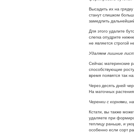
Высадить их на грядку
станут слишком больш
замедлить дальнейший
Для этого удалите бут
слегка опудрите нижню
не является строгой н
Удаляем лишние лист
Сейчас материнские р
способствующие росту 
время появятся так н
Через десять дней чер
На маточных растениях
Черенки с корнями, 
Кстати, вы также може
удаляете при формиров
теплицу раньше, и укор
особенно если сорт р