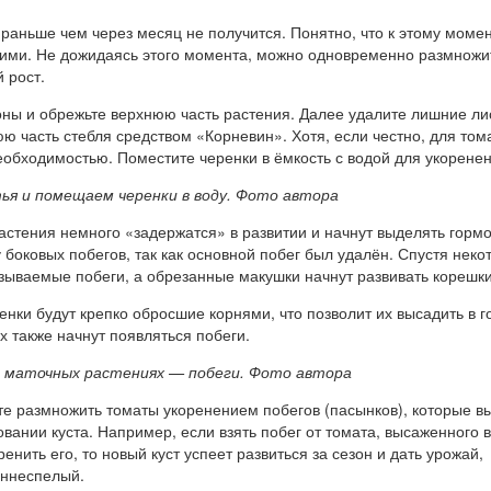
 раньше чем через месяц не получится. Понятно, что к этому моме
ими. Не дожидаясь этого момента, можно одновременно размножит
 рост.
оны и обрежьте верхнюю часть растения. Далее удалите лишние ли
ю часть стебля средством «Корневин». Хотя, если честно, для том
еобходимостью. Поместите черенки в ёмкость с водой для укоренен
ья и помещаем черенки в воду
. Фото автора
астения немного «задержатся» в развитии и начнут выделять горм
боковых побегов, так как основной побег был удалён. Спустя неко
азываемые побеги, а обрезанные макушки начнут развивать корешки
енки будут крепко обросшие корнями, что позволит их высадить в г
 также начнут появляться побеги.
на маточных растениях — побеги
. Фото автора
те размножить томаты укоренением побегов (пасынков), которые в
ании куста. Например, если взять побег от томата, высаженного в
енить его, то новый куст успеет развиться за сезон и дать урожай,
аннеспелый.