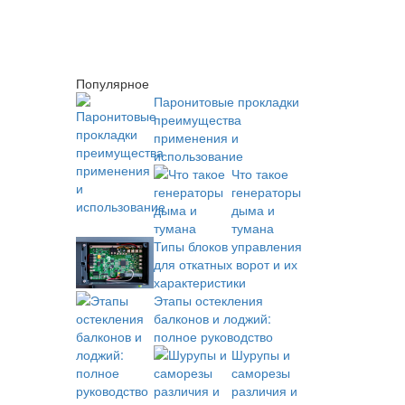
Популярное
Паронитовые прокладки
преимущества
применения и
использование
Что такое
генераторы
дыма и
тумана
Типы блоков управления
для откатных ворот и их
характеристики
Этапы остекления
балконов и лоджий:
полное руководство
Шурупы и
саморезы
различия и