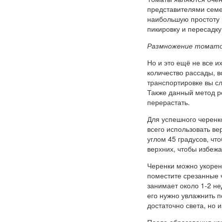
представителями семе
наибольшую простоту 
пикировку и пересадку
Размножение томато
Но и это ещё не все и
количество рассады, 
транспортировке вы с
Также данный метод р
перерастать.
Для успешного черенк
всего использовать ве
углом 45 градусов, чт
верхних, чтобы избежа
Черенки можно укореня
поместите срезанные ч
занимает около 1-2 не
его нужно увлажнить п
достаточно света, но 
После образования ко