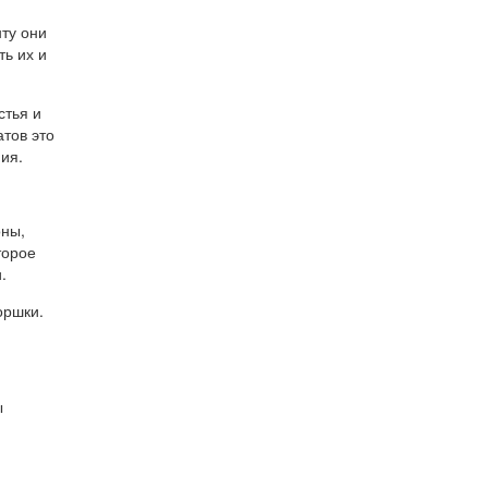
нту они
ь их и
стья и
атов это
ия.
оны,
торое
.
оршки.
ы