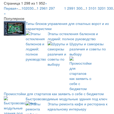
Страница 1 298 из 1 952
«
Первая
«
...
10
20
30
...
1 296
1 297
1 298
1 299
1 300
...
1 310
1 320
1 330
.
»
Популярное
Типы блоков управления для откатных ворот и их
характеристики
Этапы остекления балконов и
лоджий: полное руководство
Шурупы и саморезы
различия и советы по
выбору
Промостойки для стартапов как заявить о себе с бюджетом
Быстровозводимые модульные здания под ключ
Этапы ремонта кафе и ресторана к
идеальному интерьеру