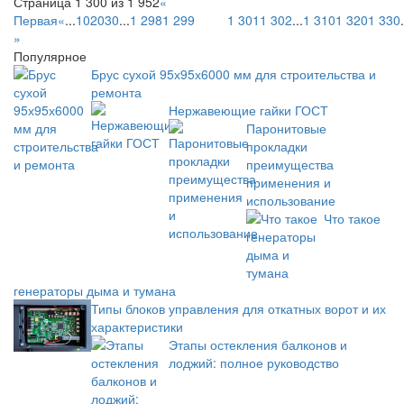
Страница 1 300 из 1 952
«
Первая
«
...
10
20
30
...
1 298
1 299
1 300
1 301
1 302
...
1 310
1 320
1 330
.
»
Популярное
Брус сухой 95х95х6000 мм для строительства и
ремонта
Нержавеющие гайки ГОСТ
Паронитовые
прокладки
преимущества
применения и
использование
Что такое
генераторы дыма и тумана
Типы блоков управления для откатных ворот и их
характеристики
Этапы остекления балконов и
лоджий: полное руководство