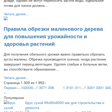
дожди, однако не могут переносить застой воды. Идеальная
почва для пиона должна…
Читать далее...
Правила обрезки малинового дерева
для повышения урожайности и
здоровья растений
Для получения обильного урожая важно правильно обрезать
кусты малины. Обрезка производится осенью, когда растение
завершает период вегетации. Удаляя слабые и больные ветки,
вы способствуете образованию…
Читать далее...
Страница 1 309 из 1 952
«
Первая
«
...
10
20
30
...
1 307
1 308
1 309
1 310
1 311
...
1 320
1 330
1 340
.
»
Популярное
Брус сухой 95х95х6000 мм для строительства и
ремонта