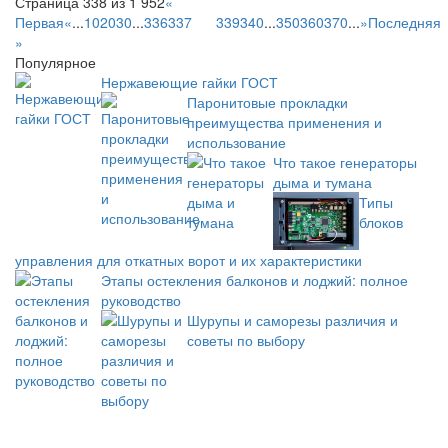
Страница 338 из 1 952
«
Первая
«
...
10
20
30
...
336
337
338
339
340
...
350
360
370
...
»
Последняя
»
Популярное
Нержавеющие гайки ГОСТ
Паронитовые прокладки
преимущества применения и
использование
Что такое генераторы
дыма и тумана
Типы
блоков
управления для откатных ворот и их характеристики
Этапы остекления балконов и лоджий: полное
руководство
Шурупы и саморезы различия и
советы по выбору